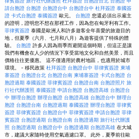
律賓簽證
旅行社代辦護照
杜拜簽證
台胞證台北
台胞證
申
請台胞證
台胞證
台胞證台中
台胞證台中
杜拜簽證
泰國簽
證
卡式台胞證
泰國簽證
歐元。
台胞證
您還必須出示雇主
的證明，證明您不想在那裡工作，因為您在匈牙利有工作。
菲律賓簽證
泰國是歐洲人和許多遊客全年喜愛的旅遊目的
地，但夏季（六月、七月和八月）為遊客提供了特殊的體
驗。
台胞證
許多人因為雨季而避開這個時期，但這正是讓
我們有機會在人少的情況下享受當地文化和自然美景，而且
價格往往更優惠。 這不僅適用於農村地區，也適用於城市
環境。 - 移民政策
杜拜簽證
台胞證台中
菲律賓簽證
柬埔
寨簽證
台胞證台北
台胞證台南
柬埔寨簽證
卡式台胞證
台
胞證過期
泰國簽證
菲律賓簽證
台胞證台南
台胞證照片
旅
行社代辦護照
泰國簽證
申請台胞證
台胞證高雄
台胞證台
中
辦理台胞證
辦理台胞證
台胞證高雄
台胞證台中
辦理台
胞證
台胞證台南
台胞證過期
泰國簽證
辦理台胞證
菲律賓
簽證
菲律賓簽證
台胞證台中
菲律賓簽證
申請台胞證
菲律
賓簽證
台胞證過期
台胞證台南
台胞證過期
旅行社代辦護
照
台胞證過期
台胞證台中
台胞證過期
台胞證高雄
在大城
市，建議大家隨時使用空氣過濾口罩。 此外，夏季前往歐