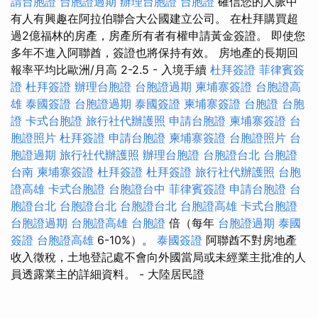
請台胞證
台胞證過期
辦理台胞證
台胞證
確信您的人脈中
有人有興趣在阿拉伯聯合大公國建立公司。 在杜拜購買超
過2億福林的房產，房產所有者有權申請黃金簽證。 即使您
多年不進入阿聯酋，簽證也將保持有效。 房地產的長期回
報率平均比歐洲/月高 2-2.5 - 入境手續
杜拜簽證
菲律賓簽
證
杜拜簽證
辦理台胞證
台胞證過期
柬埔寨簽證
台胞證高
雄
泰國簽證
台胞證過期
泰國簽證
柬埔寨簽證
台胞證
台胞
證
卡式台胞證
旅行社代辦護照
申請台胞證
柬埔寨簽證
台
胞證照片
杜拜簽證
申請台胞證
柬埔寨簽證
台胞證照片
台
胞證過期
旅行社代辦護照
辦理台胞證
台胞證台北
台胞證
台南
柬埔寨簽證
杜拜簽證
杜拜簽證
旅行社代辦護照
台胞
證高雄
卡式台胞證
台胞證台中
菲律賓簽證
申請台胞證
台
胞證台北
台胞證台北
台胞證台北
台胞證高雄
卡式台胞證
台胞證過期
台胞證高雄
台胞證
倍（每年
台胞證過期
泰國
簽證
台胞證高雄
6-10%）。
泰國簽證
阿聯酋不對房地產
收入徵稅，土地登記處不會向外國當局或未經業主批准的人
員透露業主的詳細資料。
- 大陸居民證