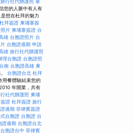
旅行社代辦護照
泰
信您的人脈中有人有
只是想在杜拜的魅力
杜拜簽證
柬埔寨簽
證照片
柬埔寨簽證
台
高雄
台胞證照片
台
照片
台胞證過期
申請
高雄
旅行社代辦護照
辦理台胞證
台胞證照
台南
台胞證高雄
柬
格。
台胞證台北
杜拜
神奇用餐體驗結束您的
010 年開業，共有
旅行社代辦護照
柬埔
寨簽證
杜拜簽證
旅行
胞證過期
菲律賓簽證
卡式台胞證
台胞證
台
胞證過期
台胞證台北
台胞證台中
菲律賓