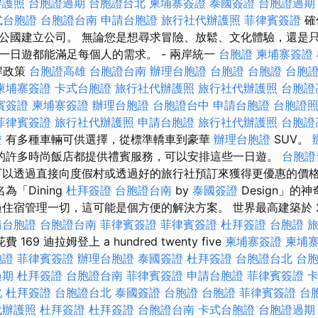
辦護照
台胞證過期
台胞證台北
柬埔寨簽證
泰國簽證
台胞證過期
式台胞證
台胞證台南
申請台胞證
旅行社代辦護照
菲律賓簽證
確
公國建立公司。 無論您是想尋求冒險、放鬆、文化體驗，還是
一日遊都能滿足每個人的需求。 - 兩岸統一
台胞證
柬埔寨簽證
岸政策
台胞證高雄
台胞證台南
辦理台胞證
台胞證
台胞證
台胞
柬埔寨簽證
卡式台胞證
旅行社代辦護照
旅行社代辦護照
台胞證
賓簽證
柬埔寨簽證
辦理台胞證
台胞證台中
申請台胞證
台胞證
菲律賓簽證
旅行社代辦護照
申請台胞證
旅行社代辦護照
台胞證
證
有多種車輛可供選擇，從標準轎車到豪華
辦理台胞證
SUV。
的許多時尚飯店都提供禮賓服務，可以安排這些一日遊。
台胞證
以透過直接向度假村或透過好的旅行社預訂來獲得更優惠的價
為「Dining
杜拜簽證
台胞證台南
by
泰國簽證
Design」的
住宿管理一切，這可能是個方便的解決方案。 世界最高建築於 2
請台胞證
台胞證台南
菲律賓簽證
菲律賓簽證
杜拜簽證
台胞證
169 迪拉姆登上 a hundred twenty five
柬埔寨簽證
柬埔
胞證
菲律賓簽證
辦理台胞證
泰國簽證
杜拜簽證
台胞證台北
台
過期
杜拜簽證
台胞證台南
菲律賓簽證
申請台胞證
菲律賓簽證
北
杜拜簽證
台胞證台北
泰國簽證
台胞證
台胞證
菲律賓簽證
台
代辦護照
杜拜簽證
杜拜簽證
台胞證台南
卡式台胞證
台胞證過期