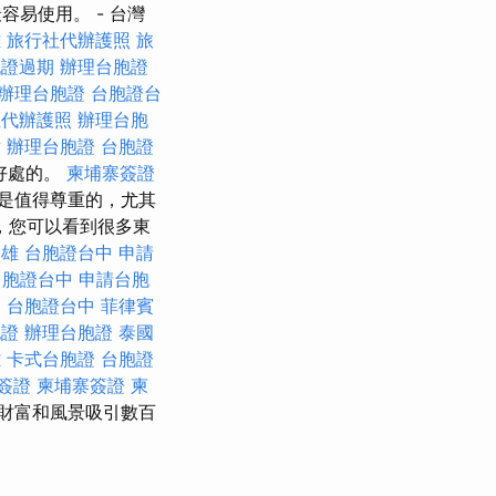
易使用。 - 台灣
雄
旅行社代辦護照
旅
胞證過期
辦理台胞證
辦理台胞證
台胞證台
社代辦護照
辦理台胞
片
辦理台胞證
台胞證
好處的。
柬埔寨簽證
是值得尊重的，尤其
，您可以看到很多東
高雄
台胞證台中
申請
台胞證台中
申請台胞
照
台胞證台中
菲律賓
胞證
辦理台胞證
泰國
雄
卡式台胞證
台胞證
簽證
柬埔寨簽證
柬
財富和風景吸引數百