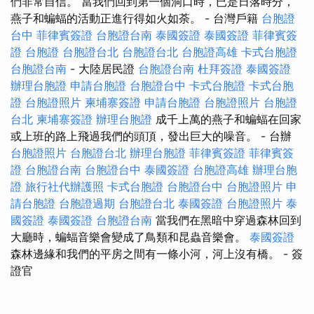
們非常自信。 當我們回到第一個洞口時，已是日落時分，
燕子和蝙蝠的活動正進行得如火如荼。 - 台灣戶籍
台胞證
台中
菲律賓簽證
台胞證台南
泰國簽證
泰國簽證
菲律賓簽
證
台胞證
台胞證台北
台胞證台北
台胞證高雄
卡式台胞證
台胞證台南
- 大陸居民證
台胞證台南
杜拜簽證
泰國簽證
辦理台胞證
申請台胞證
台胞證台中
卡式台胞證
卡式台胞
證
台胞證照片
柬埔寨簽證
申請台胞證
台胞證照片
台胞證
台北
柬埔寨簽證
辦理台胞證
成千上萬的燕子和蝙蝠在回家
或上班的路上飛過我們的頭頂，發出巨大的噪音。 - 台辦
台胞證照片
台胞證台北
辦理台胞證
菲律賓簽證
菲律賓簽
證
台胞證台南
台胞證台中
泰國簽證
台胞證高雄
辦理台胞
證
旅行社代辦護照
卡式台胞證
台胞證台中
台胞證照片
申
請台胞證
台胞證過期
台胞證台北
泰國簽證
台胞證照片
泰
國簽證
泰國簽證
台胞證台南
當我們在黑暗中穿過森林回到
大廳時，蝙蝠音樂會變成了鳥類和昆蟲音樂會。
泰國簽證
森林邊緣和我們的平房之間有一條小河，河上沒有橋。
- 簽
證官