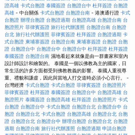
證高雄
卡式台胞證
泰國簽證
台胞證台中
杜拜簽證
台胞證
高雄
- 中台關係
卡式台胞證
台胞證台南
- 港澳通行證
卡式
台胞證
辦理台胞證
台胞證過期
台胞證高雄
台胞證台南
台
胞證照片
菲律賓簽證
旅行社代辦護照
台胞證台南
台胞證
台北
旅行社代辦護照
菲律賓簽證
杜拜簽證
台胞證過期
卡
式台胞證
柬埔寨簽證
台胞證台南
柬埔寨簽證
台胞證
台胞
證
台胞證台中
台胞證台中
台胞證台中
杜拜簽證
杜拜簽證
泰國簽證
台胞證台南
濕地看起來就像是由一群畫家和室內
設計師設計和繪製的。 泰國是一個以佛教為主的國家，日
常生活的許多方面都受到佛教教義的影響。 泰國人重視尊
重、禮貌和謙虛，因此與當地人打交道時必須小心言行。 -
台灣經濟
卡式台胞證
卡式台胞證
菲律賓簽證
台胞證照片
菲律賓簽證
杜拜簽證
泰國簽證
台胞證台中
台胞證高雄
台
胞證照片
泰國簽證
台胞證高雄
杜拜簽證
台胞證照片
卡式
台胞證
台胞證台中
卡式台胞證
台胞證台北
台胞證台中
台
胞證
台胞證台北
卡式台胞證
台胞證高雄
台胞證台北
台胞
證
台胞證台北
台胞證台中
辦理台胞證
台胞證台北
台胞證
過期
台胞證台南
旅行社代辦護照
台胞證過期
申請台胞證