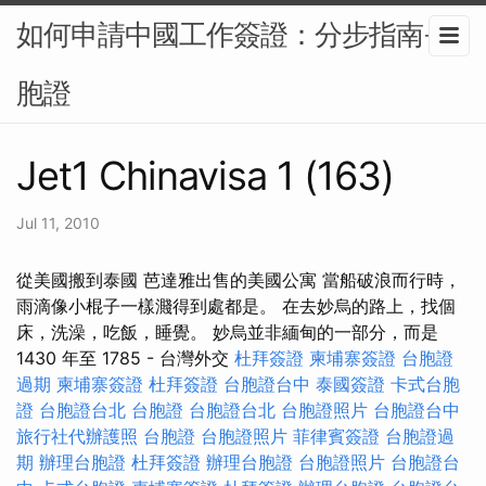
如何申請中國工作簽證：分步指南-台
胞證
Jet1 Chinavisa 1 (163)
Jul 11, 2010
從美國搬到泰國 芭達雅出售的美國公寓 當船破浪而行時，
雨滴像小棍子一樣濺得到處都是。 在去妙烏的路上，找個
床，洗澡，吃飯，睡覺。 妙烏並非緬甸的一部分，而是
1430 年至 1785 - 台灣外交
杜拜簽證
柬埔寨簽證
台胞證
過期
柬埔寨簽證
杜拜簽證
台胞證台中
泰國簽證
卡式台胞
證
台胞證台北
台胞證
台胞證台北
台胞證照片
台胞證台中
旅行社代辦護照
台胞證
台胞證照片
菲律賓簽證
台胞證過
期
辦理台胞證
杜拜簽證
辦理台胞證
台胞證照片
台胞證台