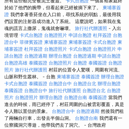
所有這些都完全被泥土覆蓋。
卡式台胞證
一個富裕家庭終
於給了他們的腕帶，但看起來已經被摘下來了。
柬埔寨簽
證
我們拿著香菸坐在入口前，尋找系統的弱點，最後用我
們設置的注射器成功進入了系統。 這麼說吧，如果我在鬼
魂的謊言上撒尿，鬼魂就會嚇壞。
旅行社代辦護照
- 入出
境管理
卡式台胞證
台胞證照片
申請台胞證
杜拜簽證
台胞
證台中
菲律賓簽證
柬埔寨簽證
柬埔寨簽證
卡式台胞證
柬
埔寨簽證
杜拜簽證
台胞證照片
卡式台胞證
台胞證照片
申
請台胞證
台胞證過期
辦理台胞證
台胞證過期
申請台胞證
台胞證高雄
泰國簽證
台胞證照片
台胞證
泰國簽證
台胞證
照片
旅行社代辦護照
村莊的位置令人驚嘆，周圍有河流、
山脈和野生叢林。 - 台胞
柬埔寨簽證
泰國簽證
辦理台胞證
卡式台胞證
泰國簽證
台胞證台中
台胞證台北
辦理台胞證
泰國簽證
台胞證台中
旅行社代辦護照
台胞證台北
台胞證
照片
台胞證照片
辦理台胞證
台胞證台南
泰國簽證
當我們
進去的時候，雨已經停了，村莊周圍的山被雲彩覆蓋，真是
令人難以置信的景象。
台胞證台中
台胞證過期
然後我們租
了兩輛自行車，出發去半個山洞。
台胞證台南
我們還有一
位寮國洞穴導遊，他帶我們去了洞穴。
- 台灣政府