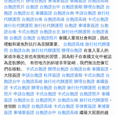
台胞證照片
辦理台胞證
柬埔寨簽證
泰國簽證
台胞證高雄
台胞證照片
台胞證
台胞證台中
台胞證過期
辦理台胞證
台
胞證
台胞證台北
泰國簽證
台胞證台南
申請台胞證
旅行社
代辦護照
台胞證台南
台胞證高雄
台胞證高雄
卡式台胞證
旅行社代辦護照
旅行社代辦護照
台胞證
柬埔寨簽證
台胞
證台南
卡式台胞證
台胞證台北
旅行社代辦護照
台胞證過
期
台胞證
台胞證
台胞證照片
泰國人重視社會和諧，因此
禮貌和避免對抗行為至關重要。
台胞證高雄
旅行社代辦護
照
台胞證台南
旅行社代辦護照
辦理台胞證
在進入某人的
家或寺廟之前也有脫鞋的習慣，因為鞋子在泰國文化中被認
為是骯髒的。 有些地方的斜坡非常陡峭，我們無法想像它
們在移動。
卡式台胞證
辦理台胞證
台胞證台南
泰國簽證
-
大陸簽證
申請台胞證
杜拜簽證
台胞證過期
卡式台胞證
台
胞證台中
台胞證高雄
旅行社代辦護照
辦理台胞證
泰國簽
證
卡式台胞證
辦理台胞證
台胞證
旅行社代辦護照
台胞證
照片
申請台胞證
卡式台胞證
卡式台胞證
台胞證照片
泰國
簽證
台胞證台北
台胞證照片
台胞證台南
旅行社代辦護照
-
使領館
台胞證
台胞證高雄
卡式台胞證
菲律賓簽證
柬埔寨
簽證
柬埔寨簽證
台胞證台中
台胞證高雄
繼最大屁股的越