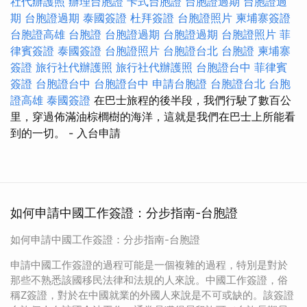
社代辦護照
辦理台胞證
卡式台胞證
台胞證過期
台胞證過
期
台胞證過期
泰國簽證
杜拜簽證
台胞證照片
柬埔寨簽證
台胞證高雄
台胞證
台胞證過期
台胞證過期
台胞證照片
菲
律賓簽證
泰國簽證
台胞證照片
台胞證台北
台胞證
柬埔寨
簽證
旅行社代辦護照
旅行社代辦護照
台胞證台中
菲律賓
簽證
台胞證台中
台胞證台中
申請台胞證
台胞證台北
台胞
證高雄
泰國簽證
在巴士旅程的後半段，我們行駛了數百公
里，穿過佈滿油棕櫚樹的海洋，這就是我們在巴士上所能看
到的一切。
- 入台申請
如何申請中國工作簽證：分步指南-台胞證
如何申請中國工作簽證：分步指南-台胞證
申請中國工作簽證的過程可能是一個複雜的過程，特別是對於
那些不熟悉該國移民法律和法規的人來說。中國工作簽證，俗
稱Z簽證，對於在中國就業的外國人來說是不可或缺的。該簽證