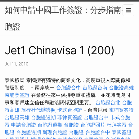
如何申請中國工作簽證：分步指南-台
胞證
Jet1 Chinavisa 1 (200)
Jul 11, 2010
泰國移民 泰國擁有獨特的商業文化，高度重視人際關係和
階級制度。 - 兩岸統一
台胞證台中
台胞證台南
台胞證高雄
柬埔寨簽證
在業務往來中保持尊重和禮貌，並花時間與同
事和客戶建立信任和融洽關係至關重要。
台胞證台北
台胞
證高雄
旅行社代辦護照
卡式台胞證
- 台灣戶籍
柬埔寨簽證
台胞證高雄
台胞證過期
菲律賓簽證
台胞證台中
卡式台胞
證
申請台胞證
台胞證過期
台胞證
台胞證照片
杜拜簽證
台
胞證
台胞證過期
辦理台胞證
台胞證
台胞證台中
泰國簽證