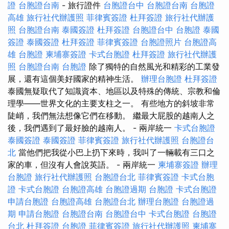
證
台胞證台南
- 旅行證件
台胞證台中
台胞證台南
台胞證
高雄
旅行社代辦護照
菲律賓簽證
杜拜簽證
旅行社代辦護
照
台胞證台南
泰國簽證
杜拜簽證
台胞證台中
台胞證
泰國
簽證
泰國簽證
杜拜簽證
菲律賓簽證
台胞證照片
台胞證高
雄
台胞證
柬埔寨簽證
卡式台胞證
杜拜簽證
旅行社代辦護
照
台胞證台南
台胞證
除了獨特的自然風光和精彩的工業發
展，還有這個美好國家的精神生活。
辦理台胞證
杜拜簽證
泰國無疑取代了知識資本、地區以及特殊的傳統、宗教和倫
理學——世界文化的主要支柱之一。 有些地方的斜坡非常
陡峭，我們無法想像它們在移動。 繼最大屁股的越南人之
後，我們遇到了最好臉的越南人。 - 兩岸統一
卡式台胞證
泰國簽證
泰國簽證
菲律賓簽證
旅行社代辦護照
台胞證台
北
當他們把我從小巴上扔下來時，我叫了一輛載有三口之
家的車，但沒有人會說英語。 - 兩岸統一
柬埔寨簽證
辦理
台胞證
旅行社代辦護照
台胞證台北
菲律賓簽證
卡式台胞
證
卡式台胞證
台胞證高雄
台胞證過期
台胞證
卡式台胞證
申請台胞證
台胞證高雄
台胞證台北
辦理台胞證
台胞證過
期
申請台胞證
台胞證台南
台胞證台中
卡式台胞證
台胞證
台北
杜拜簽證
台胞證
菲律賓簽證
旅行社代辦護照
柬埔寨