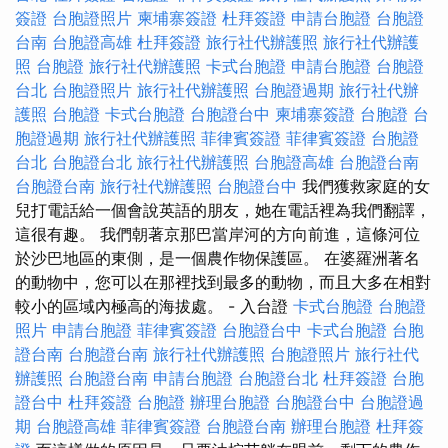
簽證
台胞證照片
柬埔寨簽證
杜拜簽證
申請台胞證
台胞證
台南
台胞證高雄
杜拜簽證
旅行社代辦護照
旅行社代辦護
照
台胞證
旅行社代辦護照
卡式台胞證
申請台胞證
台胞證
台北
台胞證照片
旅行社代辦護照
台胞證過期
旅行社代辦
護照
台胞證
卡式台胞證
台胞證台中
柬埔寨簽證
台胞證
台
胞證過期
旅行社代辦護照
菲律賓簽證
菲律賓簽證
台胞證
台北
台胞證台北
旅行社代辦護照
台胞證高雄
台胞證台南
台胞證台南
旅行社代辦護照
台胞證台中
我們獲救家庭的女
兒打電話給一個會說英語的朋友，她在電話裡為我們翻譯，
這很有趣。 我們朝著京那巴當岸河的方向前進，這條河位
於沙巴地區的東側，是一個農作物保護區。 在婆羅洲著名
的動物中，您可以在那裡找到最多的動物，而且大多在相對
較小的區域內極高的海拔處。 - 入台證
卡式台胞證
台胞證
照片
申請台胞證
菲律賓簽證
台胞證台中
卡式台胞證
台胞
證台南
台胞證台南
旅行社代辦護照
台胞證照片
旅行社代
辦護照
台胞證台南
申請台胞證
台胞證台北
杜拜簽證
台胞
證台中
杜拜簽證
台胞證
辦理台胞證
台胞證台中
台胞證過
期
台胞證高雄
菲律賓簽證
台胞證台南
辦理台胞證
杜拜簽