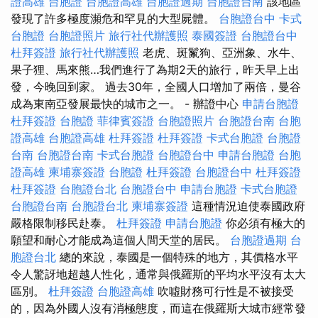
證高雄
台胞證
台胞證高雄
台胞證過期
台胞證台南
該地區
發現了許多極度瀕危和罕見的大型屍體。
台胞證台中
卡式
台胞證
台胞證照片
旅行社代辦護照
泰國簽證
台胞證台中
杜拜簽證
旅行社代辦護照
老虎、斑鬣狗、亞洲象、水牛、
果子狸、馬來熊…我們進行了為期2天的旅行，昨天早上出
發，今晚回到家。 過去30年，全國人口增加了兩倍，曼谷
成為東南亞發展最快的城市之一。 - 辦證中心
申請台胞證
杜拜簽證
台胞證
菲律賓簽證
台胞證照片
台胞證台南
台胞
證高雄
台胞證高雄
杜拜簽證
杜拜簽證
卡式台胞證
台胞證
台南
台胞證台南
卡式台胞證
台胞證台中
申請台胞證
台胞
證高雄
柬埔寨簽證
台胞證
杜拜簽證
台胞證台中
杜拜簽證
杜拜簽證
台胞證台北
台胞證台中
申請台胞證
卡式台胞證
台胞證台南
台胞證台北
柬埔寨簽證
這種情況迫使泰國政府
嚴格限制移民赴泰。
杜拜簽證
申請台胞證
你必須有極大的
願望和耐心才能成為這個人間天堂的居民。
台胞證過期
台
胞證台北
總的來說，泰國是一個特殊的地方，其價格水平
令人驚訝地超越人性化，通常與俄羅斯的平均水平沒有太大
區別。
杜拜簽證
台胞證高雄
吹噓財務可行性是不被接受
的，因為外國人沒有消極態度，而這在俄羅斯大城市經常發