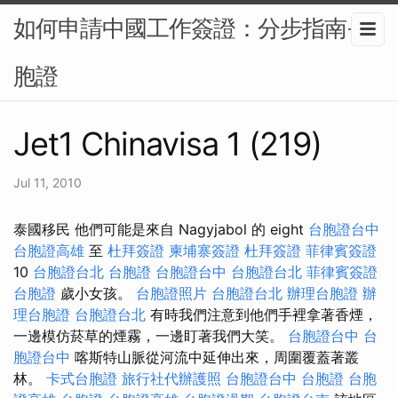
如何申請中國工作簽證：分步指南-台
胞證
Jet1 Chinavisa 1 (219)
Jul 11, 2010
泰國移民 他們可能是來自 Nagyjabol 的 eight
台胞證台中
台胞證高雄
至
杜拜簽證
柬埔寨簽證
杜拜簽證
菲律賓簽證
10
台胞證台北
台胞證
台胞證台中
台胞證台北
菲律賓簽證
台胞證
歲小女孩。
台胞證照片
台胞證台北
辦理台胞證
辦
理台胞證
台胞證台北
有時我們注意到他們手裡拿著香煙，
一邊模仿菸草的煙霧，一邊盯著我們大笑。
台胞證台中
台
胞證台中
喀斯特山脈從河流中延伸出來，周圍覆蓋著叢
林。
卡式台胞證
旅行社代辦護照
台胞證台中
台胞證
台胞