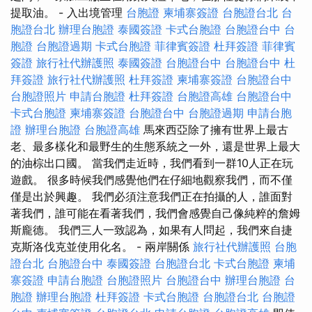
提取油。 - 入出境管理
台胞證
柬埔寨簽證
台胞證台北
台
胞證台北
辦理台胞證
泰國簽證
卡式台胞證
台胞證台中
台
胞證
台胞證過期
卡式台胞證
菲律賓簽證
杜拜簽證
菲律賓
簽證
旅行社代辦護照
泰國簽證
台胞證台中
台胞證台中
杜
拜簽證
旅行社代辦護照
杜拜簽證
柬埔寨簽證
台胞證台中
台胞證照片
申請台胞證
杜拜簽證
台胞證高雄
台胞證台中
卡式台胞證
柬埔寨簽證
台胞證台中
台胞證過期
申請台胞
證
辦理台胞證
台胞證高雄
馬來西亞除了擁有世界上最古
老、最多樣化和最野生的生態系統之一外，還是世界上最大
的油棕出口國。 當我們走近時，我們看到一群10人正在玩
遊戲。 很多時候我們感覺他們在仔細地觀察我們，而不僅
僅是出於興趣。 我們必須注意我們正在拍攝的人，誰面對
著我們，誰可能在看著我們，我們會感覺自己像純粹的詹姆
斯龐德。 我們三人一致認為，如果有人問起，我們來自捷
克斯洛伐克並使用化名。 - 兩岸關係
旅行社代辦護照
台胞
證台北
台胞證台中
泰國簽證
台胞證台北
卡式台胞證
柬埔
寨簽證
申請台胞證
台胞證照片
台胞證台中
辦理台胞證
台
胞證
辦理台胞證
杜拜簽證
卡式台胞證
台胞證台北
台胞證