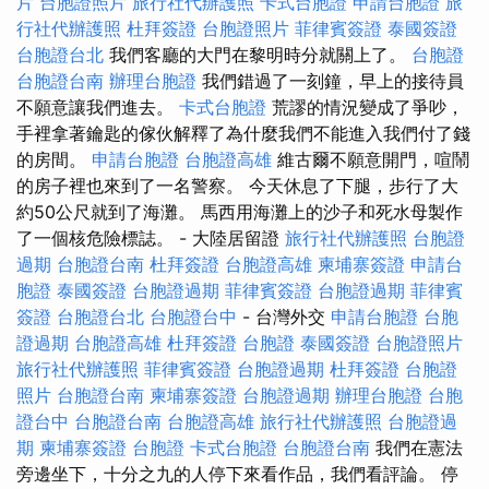
片
台胞證照片
旅行社代辦護照
卡式台胞證
申請台胞證
旅
行社代辦護照
杜拜簽證
台胞證照片
菲律賓簽證
泰國簽證
台胞證台北
我們客廳的大門在黎明時分就關上了。
台胞證
台胞證台南
辦理台胞證
我們錯過了一刻鐘，早上的接待員
不願意讓我們進去。
卡式台胞證
荒謬的情況變成了爭吵，
手裡拿著鑰匙的傢伙解釋了為什麼我們不能進入我們付了錢
的房間。
申請台胞證
台胞證高雄
維古爾不願意開門，喧鬧
的房子裡也來到了一名警察。 今天休息了下腿，步行了大
約50公尺就到了海灘。 馬西用海灘上的沙子和死水母製作
了一個核危險標誌。 - 大陸居留證
旅行社代辦護照
台胞證
過期
台胞證台南
杜拜簽證
台胞證高雄
柬埔寨簽證
申請台
胞證
泰國簽證
台胞證過期
菲律賓簽證
台胞證過期
菲律賓
簽證
台胞證台北
台胞證台中
- 台灣外交
申請台胞證
台胞
證過期
台胞證高雄
杜拜簽證
台胞證
泰國簽證
台胞證照片
旅行社代辦護照
菲律賓簽證
台胞證過期
杜拜簽證
台胞證
照片
台胞證台南
柬埔寨簽證
台胞證過期
辦理台胞證
台胞
證台中
台胞證台南
台胞證高雄
旅行社代辦護照
台胞證過
期
柬埔寨簽證
台胞證
卡式台胞證
台胞證台南
我們在憲法
旁邊坐下，十分之九的人停下來看作品，我們看評論。 停