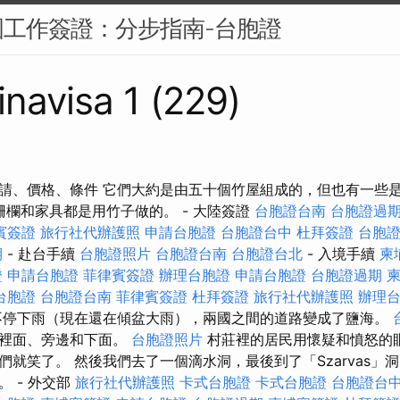
工作簽證：分步指南-台胞證
inavisa 1 (229)
請、價格、條件 它們大約是由五十個竹屋組成的，但也有一些
柵欄和家具都是用竹子做的。 - 大陸簽證
台胞證台南
台胞證過
賓簽證
旅行社代辦護照
申請台胞證
台胞證台中
杜拜簽證
台胞
期
- 赴台手續
台胞證照片
台胞證台南
台胞證台北
- 入境手續
柬
證
申請台胞證
菲律賓簽證
辦理台胞證
申請台胞證
台胞證過期
台胞證
台胞證台南
菲律賓簽證
杜拜簽證
旅行社代辦護照
辦理
不停下雨（現在還在傾盆大雨），兩國之間的道路變成了鹽海。
的裡面、旁邊和下面。
台胞證照片
村莊裡的居民用懷疑和憤怒的
就笑了。 然後我們去了一個滴水洞，最後到了「Szarvas」
 - 外交部
旅行社代辦護照
卡式台胞證
卡式台胞證
台胞證台