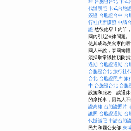
雄
台胞證台北
卡式
代辦護照
卡式台胞
簽證
台胞證台中
台
行社代辦護照
申請
證
然後他穿上釣竿，
國內引起法律問題。
使其成為美食家的最
國人來說，泰國總體
須採取常識性預防措
過期
台胞證過期
台
台胞證台北
旅行社
台北
台胞證照片
旅
中
台胞證台北
台胞
設施和服務，讓退休
的摩托車，因為人不夠
證高雄
台胞證照片
護照
台胞證過期
台
代辦護照
申請台胞
民共和國公安部
柬