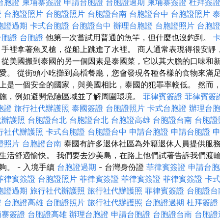
台胞證
柬埔寨簽證
申請台胞證
台胞證過期
柬埔寨簽證
杜拜簽
證
台胞證照片
台胞證照片
台胞證台南
台胞證台中
台胞證照片
胞證過期
卡式台胞證
台胞證台中
辦理台胞證
台胞證照片
台胞
台胞證
台胞證
他第一次嘗試用普通的魚竿，但什麼也沒釣到。
手裡拿著魚叉槍，從船上跳進了水裡。 商人通常表現得很安靜
 從美國搬到泰國的另一個因素是泰國菜，它以其大膽的口味和
愛。 從街頭小吃攤到高檔餐廳，您會發現各種各樣的食物來滿足
上是一個安全的國家，與美國相比，泰國的犯罪率較低。 然而
施，例如避開危險區域並了解周圍環境。
菲律賓簽證
菲律賓簽
胞證
旅行社代辦護照
泰國簽證
台胞證照片
卡式台胞證
辦理台
代辦護照
台胞證台北
台胞證台北
台胞證高雄
台胞證台南
台胞證
行社代辦護照
卡式台胞證
台胞證台中
申請台胞證
申請台胞證
證照片
台胞證台南
泰國有許多退休社區為外籍退休人員提供服
生活舒適愉快。 我們要去沙美島，在路上他們試著告訴我們渡
。 - 入境手續
台胞證過期
- 台灣身份證
菲律賓簽證
申請台胞
菲律賓簽證
台胞證照片
菲律賓簽證
菲律賓簽證
菲律賓簽證
卡
胞證過期
旅行社代辦護照
旅行社代辦護照
菲律賓簽證
台胞證台
證
台胞證高雄
台胞證照片
旅行社代辦護照
台胞證過期
杜拜簽證
埔寨簽證
台胞證高雄
辦理台胞證
申請台胞證
台胞證台南
台胞證