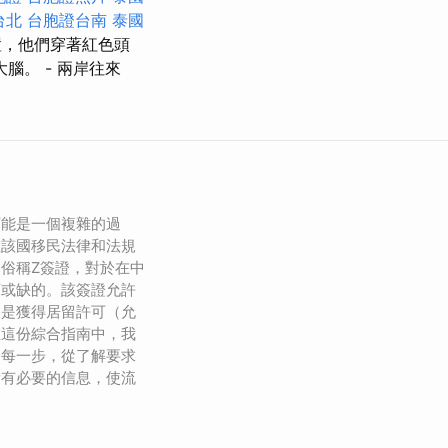
台北
台胞證台南
泰國
置，他們穿著紅色頭
大腦。
- 兩岸往來
可能是一個複雜的過
悉該國移民法律和法規
俗稱Z簽證，對於在中
可或缺的。該簽證允許
常是獲得居留許可（允
在這份綜合指南中，我
的每一步，從了解要求
所有必要的信息，使流