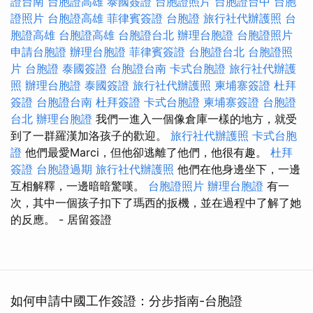
證台南
台胞證高雄
泰國簽證
台胞證照片
台胞證台中
台胞
證照片
台胞證高雄
菲律賓簽證
台胞證
旅行社代辦護照
台
胞證高雄
台胞證高雄
台胞證台北
辦理台胞證
台胞證照片
申請台胞證
辦理台胞證
菲律賓簽證
台胞證台北
台胞證照
片
台胞證
泰國簽證
台胞證台南
卡式台胞證
旅行社代辦護
照
辦理台胞證
泰國簽證
旅行社代辦護照
柬埔寨簽證
杜拜
簽證
台胞證台南
杜拜簽證
卡式台胞證
柬埔寨簽證
台胞證
台北
辦理台胞證
我們一進入一個像倉庫一樣的地方，就受
到了一群羅漢加洛孩子的歡迎。
旅行社代辦護照
卡式台胞
證
他們最愛Marci，但他卻逃離了他們，他很有趣。
杜拜
簽證
台胞證過期
旅行社代辦護照
他們在他身邊坐下，一邊
互相解釋，一邊暗暗驚嘆。
台胞證照片
辦理台胞證
有一
次，其中一個孩子扣下了瑪西的扳機，並在過程中了解了她
的反應。
- 居留簽證
如何申請中國工作簽證：分步指南-台胞證