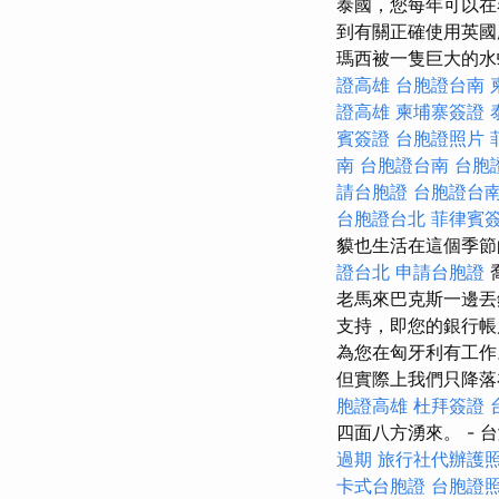
泰國，您每年可以在
到有關正確使用英國
瑪西被一隻巨大的水
證高雄
台胞證台南
證高雄
柬埔寨簽證
賓簽證
台胞證照片
南
台胞證台南
台胞
請台胞證
台胞證台
台胞證台北
菲律賓
貘也生活在這個季
證台北
申請台胞證
老馬來巴克斯一邊丟
支持，即您的銀行帳
為您在匈牙利有工作
但實際上我們只降落
胞證高雄
杜拜簽證
四面八方湧來。 - 
過期
旅行社代辦護
卡式台胞證
台胞證