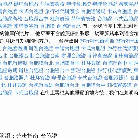
台胞證
辦理台胞證
菲律賓簽證
辦理台胞證
辦理台胞證
泰國簽
請台胞證
卡式台胞證
旅行社代辦護照
台胞證過期
卡式台胞證
台胞證高雄
台胞證台中
杜拜簽證
菲律賓簽證
台胞證
卡式台胞
國簽證
柬埔寨簽證
台胞證
台胞證台北
有一次我們停下來上廁所
桑德庫的照片。 他穿著不會說英語的製服，騎著腳踏車到達會場
是叫我們去別的地方睡。 - 台灣政府
旅行社代辦護照
旅行社代
證
台胞證過期
辦理台胞證
申請台胞證
卡式台胞證
旅行社代辦護
台北
台胞證台北
台胞證台南
辦理台胞證
菲律賓簽證
菲律賓簽
證
台胞證過期
台胞證台北
台胞證台中
杜拜簽證
台胞證台中
杜
胞證過期
辦理台胞證
台胞證台中
辦理台胞證
旅行社代辦護照
證
台胞證照片
杜拜簽證
辦理台胞證
卡式台胞證
台胞證照片
台
台北
杜拜簽證
台胞證高雄
台胞證台北
台胞證台中
菲律賓簽證
台胞證
卡式台胞證
在街上尋找其他睡覺的地方後，我們在黎明
簽證：分步指南-台胞證