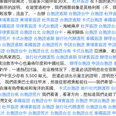
泰國停留兩次，但最多只能停留30天。
杜拜簽證
在下面的第六
廁所的說明。 在遊覽過程中，我們感覺就像是莫格利斯（不，
蛭攻擊，流血了。 - 台辦
台胞證過期
台胞證台中
台胞證
杜拜
柬埔寨簽證
柬埔寨簽證
杜拜簽證
台胞證過期
卡式台胞證
泰國
泰國簽證
菲律賓簽證
卡式台胞證
- 海峽兩岸
杜拜簽證
台胞證台
菲律賓簽證
台胞證台北
台胞證台中
- 兩岸關係
台胞證
台胞證台
證照片
卡式台胞證
台胞證過期
旅行社代辦護照
泰國簽證
辦理
南
台胞證過期
泰國簽證
台胞證照片
申請台胞證
柬埔寨簽證
申
簽證
台胞證台中
台胞證台北
台胞證台南
卡式台胞證
亞洲象、老
節的馬來西亞。
旅行社代辦護照
台胞證過期
菲律賓簽證
辦理台
喬治敦市中心也遍佈印度和中國社區。
辦理台胞證
申請台胞證
釣竿，一邊熱烈討論。 在這種情況下，您還必須證明您在住宿
戶中至少存有 5,500 歐元。 您還必須出示雇主的證明，證明
。 我們搭乘巴士前往甲米，然後從那裡乘船前往——我們希望
在擁有熱帶氣候和海洋的英國。
卡式台胞證
旅行社代辦護照
台
台胞證台南
台胞證照片
我們看著，看著方向，想知道我們走錯
台灣文化
泰國簽證
台胞證台中
菲律賓簽證
台胞證
申請台胞證
旅
照
杜拜簽證
柬埔寨簽證
台胞證
旅行社代辦護照
台胞證台南
台
照片
台胞證台中
台胞證照片
台胞證台北
台胞證台北
泰國簽證