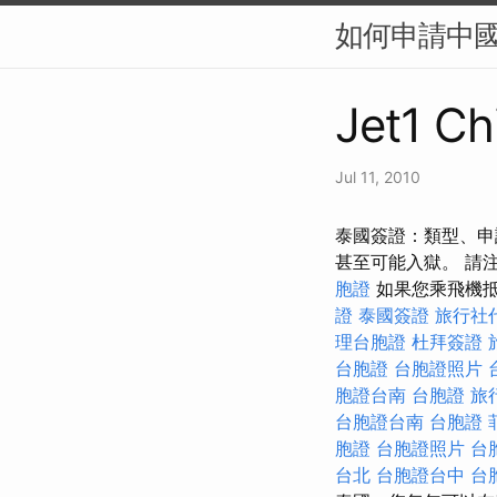
如何申請中國
Jet1 Ch
Jul 11, 2010
泰國簽證：類型、申
甚至可能入獄。 請
胞證
如果您乘飛機抵
證
泰國簽證
旅行社
理台胞證
杜拜簽證
台胞證
台胞證照片
胞證台南
台胞證
旅
台胞證台南
台胞證
胞證
台胞證照片
台
台北
台胞證台中
台