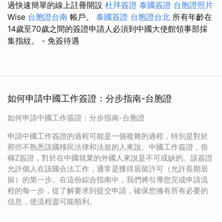
過快速簡單的線上註冊開設
杜拜簽證
泰國簽證
台胞證照片
Wise
台胞證台南
帳戶。
泰國簽證
台胞證台北
所有年齡在
14歲至70歲之間的簽證申請人必須到中國大使館領事部採
集指紋。
- 免簽待遇
如何申請中國工作簽證：分步指南-台胞證
如何申請中國工作簽證：分步指南-台胞證
申請中國工作簽證的過程可能是一個複雜的過程，特別是對於
那些不熟悉該國移民法律和法規的人來說。中國工作簽證，俗
稱Z簽證，對於在中國就業的外國人來說是不可或缺的。該簽證
允許個人在該國合法工作，通常是獲得居留許可（允許長期居
留）的第一步。在這份綜合指南中，我們將引導您完成申請流
程的每一步，從了解要求到提交申請，確保您擁有所有必要的
信息，使流程盡可能順利。