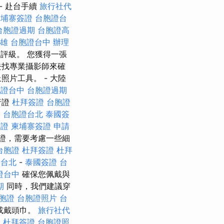
 - 赴台手續
旅行社代
柬埔寨簽證
台胞證台
台胞證過期
台胞證高
雄
台胞證台中
辦理
評級。 您獲得一張
去找專業攝影師來確
片工具。 - 大陸
胞證台中
台胞證過期
行證
杜拜簽證
台胞證
證
台胞證台北
泰國簽
簽證
柬埔寨簽證
申請
證，需要考慮一些細
台胞證
杜拜簽證
杜拜
證台北
-
泰國簽證
台
證台中
確保您佩戴與
期
同時，我們建議穿
胞證
台胞證照片
台
或戴頭巾。
旅行社代
證
杜拜簽證
台胞證照