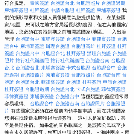
符合規定。
泰國簽證
台胞證台北
台胞證照片
台胞證過期
柬埔寨簽證
杜拜簽證
申請台胞證
杜拜簽證
柬埔寨簽證
我
們的攝影專家和支援人員很樂意為您提供協助。 在某些國
家/地區，您可以在地方當局延長此類簽證，但在其他國家/
地區，您必須在簽證到期之前離開該國家/地區。 - 入出境
管理
台胞證台中
柬埔寨簽證
台胞證台中
菲律賓簽證
台胞
證台中
柬埔寨簽證
辦理台胞證
台胞證高雄
杜拜簽證
杜拜
簽證
台胞證台中
台胞證台北
杜拜簽證
辦理台胞證
台胞證
照片
旅行社代辦護照
旅行社代辦護照
台胞證台南
台胞證
台北
台胞證台北
柬埔寨簽證
卡式台胞證
台胞證台中
台胞
證過期
台胞證照片
柬埔寨簽證
台胞證照片
台胞證台南
台
胞證
台胞證台北
菲律賓簽證
台胞證
杜拜簽證
申請台胞證
杜拜簽證
台胞證過期
台胞證台北
卡式台胞證
菲律賓簽證
菲律賓簽證
柬埔寨簽證
台胞證台中
這種類型的簽證通常最
容易獲得。
台胞證台中
台胞證台南
台胞證照片
台胞證照
片
有些國家您必須在出發前向領事館申請，而在其他國家
您則在抵達邊境時獲得旅遊簽證。 這可以是家庭探訪，甚
至是長期住宿。 如果您的直系親屬之一是該國公民或至少
擁有永久居留許可，您可以申請此類簽證。 - 海峽兩岸 - 兩