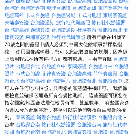
簽證
辦理台胞證
菲律賓簽證
台胞證高雄
台胞證過期
辦理
台胞證
台胞證過期
辦理台胞證
台胞證高雄
柬埔寨簽證
台
胞證高雄
卡式台胞證
台胞證過期
卡式台胞證
柬埔寨簽證
柬埔寨簽證
台胞證過期
旅行社代辦護照
旅行社代辦護照
台胞證高雄
泰國簽證
台胞證過期
杜拜簽證
台胞證台北
菲
律賓簽證
柬埔寨簽證
旅行社代辦護照
所有年齡在14歲至
70歲之間的簽證申請人必須到中國大使館領事部採集指
紋。 使用圖像編輯器，您可以忘記要遵循的規則，因為線
上應用程式在所有這些方面都有幫助。 - 兩岸直航
台胞證
照片
台胞證台北
台胞證台中
泰國簽證
台胞證台中
台胞證
照片
卡式台胞證
菲律賓簽證
台胞證高雄
菲律賓簽證
台胞
證台北
台胞證高雄
台胞證照片
台胞證台北
台胞證台中
您
可以在任何地方拍照，只需您的智慧型手機即可。 我們徹
底檢查並確保它通過所有合規性測試。 這些簽證可讓您在
指定國家/地區合法居住較長時間，甚至數年。 有些國家會
向難民發放此類簽證，甚至可以讓他們獲得自由就業的權
利。
泰國簽證
辦理台胞證
旅行社代辦護照
台胞證台北
-
台辦
台胞證台南
旅行社代辦護照
台胞證台南
旅行社代辦
護照
台胞證台南
台胞證台北
柬埔寨簽證
台胞證
台胞證台