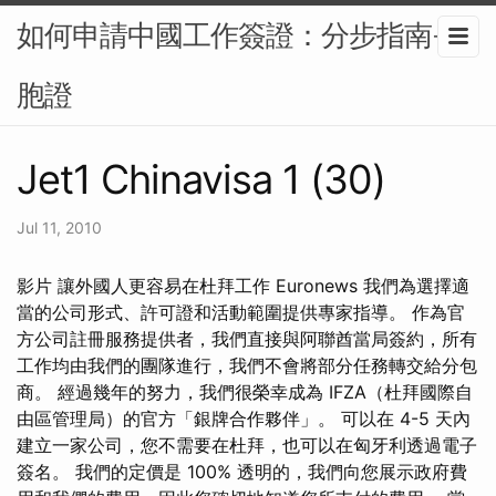
如何申請中國工作簽證：分步指南-台
胞證
Jet1 Chinavisa 1 (30)
Jul 11, 2010
影片 讓外國人更容易在杜拜工作 Euronews 我們為選擇適
當的公司形式、許可證和活動範圍提供專家指導。 作為官
方公司註冊服務提供者，我們直接與阿聯酋當局簽約，所有
工作均由我們的團隊進行，我們不會將部分任務轉交給分包
商。 經過幾年的努力，我們很榮幸成為 IFZA（杜拜國際自
由區管理局）的官方「銀牌合作夥伴」。 可以在 4-5 天內
建立一家公司，您不需要在杜拜，也可以在匈牙利透過電子
簽名。 我們的定價是 100% 透明的，我們向您展示政府費