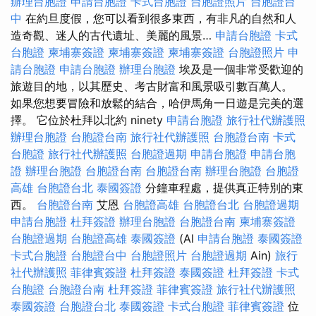
辦理台胞證
申請台胞證
卡式台胞證
台胞證照片
台胞證台
中
在約旦度假，您可以看到很多東西，有非凡的自然和人
造奇觀、迷人的古代遺址、美麗的風景…
申請台胞證
卡式
台胞證
柬埔寨簽證
柬埔寨簽證
柬埔寨簽證
台胞證照片
申
請台胞證
申請台胞證
辦理台胞證
埃及是一個非常受歡迎的
旅遊目的地，以其歷史、考古財富和風景吸引數百萬人。
如果您想要冒險和放鬆的結合，哈伊馬角一日遊是完美的選
擇。 它位於杜拜以北約 ninety
申請台胞證
旅行社代辦護照
辦理台胞證
台胞證台南
旅行社代辦護照
台胞證台南
卡式
台胞證
旅行社代辦護照
台胞證過期
申請台胞證
申請台胞
證
辦理台胞證
台胞證台南
台胞證台南
辦理台胞證
台胞證
高雄
台胞證台北
泰國簽證
分鐘車程處，提供真正特別的東
西。
台胞證台南
艾恩
台胞證高雄
台胞證台北
台胞證過期
申請台胞證
杜拜簽證
辦理台胞證
台胞證台南
柬埔寨簽證
台胞證過期
台胞證高雄
泰國簽證
(Al
申請台胞證
泰國簽證
卡式台胞證
台胞證台中
台胞證照片
台胞證過期
Ain)
旅行
社代辦護照
菲律賓簽證
杜拜簽證
泰國簽證
杜拜簽證
卡式
台胞證
台胞證台南
杜拜簽證
菲律賓簽證
旅行社代辦護照
泰國簽證
台胞證台北
泰國簽證
卡式台胞證
菲律賓簽證
位