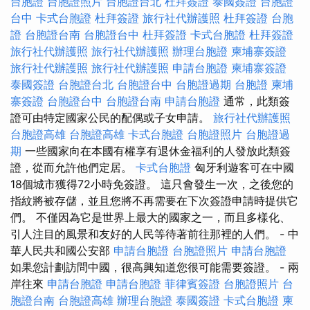
台胞證
台胞證照片
台胞證台北
杜拜簽證
泰國簽證
台胞證
台中
卡式台胞證
杜拜簽證
旅行社代辦護照
杜拜簽證
台胞
證
台胞證台南
台胞證台中
杜拜簽證
卡式台胞證
杜拜簽證
旅行社代辦護照
旅行社代辦護照
辦理台胞證
柬埔寨簽證
旅行社代辦護照
旅行社代辦護照
申請台胞證
柬埔寨簽證
泰國簽證
台胞證台北
台胞證台中
台胞證過期
台胞證
柬埔
寨簽證
台胞證台中
台胞證台南
申請台胞證
通常，此類簽
證可由特定國家公民的配偶或子女申請。
旅行社代辦護照
台胞證高雄
台胞證高雄
卡式台胞證
台胞證照片
台胞證過
期
一些國家向在本國有權享有退休金福利的人發放此類簽
證，從而允許他們定居。
卡式台胞證
匈牙利遊客可在中國
18個城市獲得72小時免簽證。 這只會發生一次，之後您的
指紋將被存儲，並且您將不再需要在下次簽證申請時提供它
們。 不僅因為它是世界上最大的國家之一，而且多樣化、
引人注目的風景和友好的人民等待著前往那裡的人們。 - 中
華人民共和國公安部
申請台胞證
台胞證照片
申請台胞證
如果您計劃訪問中國，很高興知道您很可能需要簽證。 - 兩
岸往來
申請台胞證
申請台胞證
菲律賓簽證
台胞證照片
台
胞證台南
台胞證高雄
辦理台胞證
泰國簽證
卡式台胞證
柬