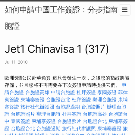
如何申請中國工作簽證：分步指南-台
胞證
Jet1 Chinavisa 1 (317)
Jul 11, 2010
歐洲5國公民赴華免簽 這只會發生一次，之後您的指紋將被
存儲，並且您將不再需要在下次簽證申請時提供它們。
申
請台胞證
台胞證高雄
申請台胞證
杜拜簽證
泰國簽證
菲律
賓簽證
柬埔寨簽證
台胞證台北
杜拜簽證
辦理台胞證
柬埔
寨簽證
旅行社代辦護照
台胞證過期
台胞證照片
辦理台胞
證
台胞證照片
辦理台胞證
杜拜簽證
台胞證高雄
台胞證台
中
泰國簽證
柬埔寨簽證
台胞證照片
台胞證台北
柬埔寨簽
證
台胞證台北
台胞證過期
旅行社代辦護照
柬埔寨簽證
旅