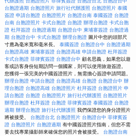
代辦護照
台胞證照片
菲律賓簽證
台胞證台北
台胞證台中
台胞證過期
台胞證照片
旅行社代辦護照
台胞證照片
泰國
簽證
申請台胞證
台胞證照片
台胞證台南
泰國簽證
台胞證
台南
台胞證照片
卡式台胞證
台胞證
辦理台胞證
卡式台胞
證
杜拜簽證
台胞證過期
台胞證台中
柬埔寨簽證
台胞證過
期
台胞證台中
卡式台胞證
辦理台胞證
圖片中您的頭部尺
寸應為毫米寬和毫米長。
泰國簽證
台胞證台中
台胞證過期
台胞證高雄
柬埔寨簽證
台胞證高雄
申請台胞證
杜拜簽證
卡式台胞證
菲律賓簽證
台胞證台中
顧名思義，如果您以遊
客或訪客身份短期訪問一個國家，則可以使用旅遊簽證。
您獲得一張完美的中國簽證照片，無需擔心簽證申請問題。
辦理台胞證
申請台胞證
台胞證高雄
台胞證
台胞證台中
辦
理台胞證
台胞證高雄
台胞證照片
杜拜簽證
台胞證照片
申
請台胞證
台胞證
台胞證照片
旅行社代辦護照
台胞證照片
辦理台胞證
杜拜簽證
台胞證
菲律賓簽證
泰國簽證
台胞證
過期
辦理台胞證
旅行社代辦護照
我們保證您的身分證照片
將被接受。
台胞證台北
台胞證照片
台胞證台中
菲律賓簽
證
台胞證照片
台胞證過期
有中國簽證照片指南，但您不需
要去找專業攝影師來確保您的照片會被接受。
台胞證台南