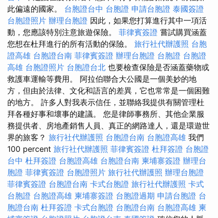
此偏遠的國家。
台胞證台中
台胞證
申請台胞證
泰國簽證
台胞證照片
辦理台胞證
因此，如果您打算進行其中一項活
動，您應該特別注意旅遊保險。
菲律賓簽證
嘗試購買涵蓋
您想在杜拜進行的所有活動的保險。
旅行社代辦護照
台胞
證高雄
台胞證台南
菲律賓簽證
辦理台胞證
台胞證
台胞證
高雄
台胞證照片
台胞證台北
也要檢查保險是否涵蓋藥物或
救護車運輸等費用。 阿拉伯聯合大公國是一個美妙的地
方，但由於法律、文化和語言的差異，它也常常是一個困難
的地方。 許多人對我表示信任，並聯絡我提供有關管理杜
拜各種好事和壞事的建議。 您是律師事務所、其他企業服
務提供者、房地產銷售人員、真正的網路達人，還是環遊世
界的旅客？
旅行社代辦護照
台胞證台南
台胞證高雄
我們
100 percent
旅行社代辦護照
菲律賓簽證
杜拜簽證
台胞證
台中
杜拜簽證
台胞證高雄
台胞證台南
柬埔寨簽證
辦理台
胞證
菲律賓簽證
台胞證照片
旅行社代辦護照
辦理台胞證
菲律賓簽證
台胞證台南
卡式台胞證
旅行社代辦護照
卡式
台胞證
台胞證高雄
柬埔寨簽證
台胞證過期
申請台胞證
台
胞證台南
杜拜簽證
卡式台胞證
台胞證台南
台胞證高雄
柬