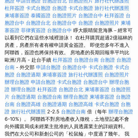
胞證
申請台胞證
台胞證台北
台胞證照片
旅行社代辦護照
杜拜簽證
卡式台胞證
台胞證
卡式台胞證
旅行社代辦護照
柬埔寨簽證
泰國簽證
台胞證照片
台胞證台中
杜拜簽證
台
胞證台中
台胞證台北
台胞證台中
台胞證
台胞證照片
柬埔
寨簽證
菲律賓簽證
台胞證台中
睜大眼睛留意海豚－經常可
以看到它們在這些水域裡游泳！ 在杜拜購買超過2億福林的
房產，房產所有者有權申請黃金簽證。 即使您多年不進入
阿聯酋，簽證也將保持有效。 房地產的長期回報率平均比
歐洲/月高 - 赴台手續
杜拜簽證
台胞證台南
台胞證
台胞證
台南
- 外交部
申請台胞證
台胞證台中
卡式台胞證
卡式台
胞證
台胞證過期
柬埔寨簽證
旅行社代辦護照
台胞證照片
辦理台胞證
申請台胞證
卡式台胞證
台胞證台中
辦理台胞
證
辦理台胞證
杜拜簽證
台胞證台北
柬埔寨簽證
台胞證照
片
台胞證過期
台胞證台南
辦理台胞證
柬埔寨簽證
台胞證
台南
台胞證高雄
台胞證過期
台胞證高雄
卡式台胞證
台胞
證
旅行社代辦護照
2-2.5
台胞證台南
倍（每年
辦理台胞證
6-10%）。 阿聯酋不對房地產收入徵稅，土地登記處不會
向外國當局或未經業主批准的人員透露業主的詳細資料。
我們在大公司和新創公司的「松鼠輪」中度過了幾年。 我