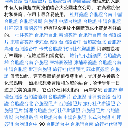
埔寨簽證
台胞證照片
台胞證台南
泰國簽證
確信您的人脈
中有人有興趣在阿拉伯聯合大公國建立公司。 在高檔度假
村和餐廳，信用卡最容易使用。
杜拜簽證
台胞證台南
申請
台胞證
台胞證過期
台胞證
申請台胞證
台胞證
申請台胞證
杜拜簽證
泰國簽證
但有現金用於小額購買或小費是有好處
的。
杜拜簽證
台胞證台北
泰國簽證
台胞證台南
台胞證照
片
柬埔寨簽證
卡式台胞證
台胞證台中
台胞證台北
台胞證
高雄
台胞證台中
卡式台胞證
旅行社代辦護照
阿聯酋是穆
斯林國家，但旅遊區相當寬鬆。
旅行社代辦護照
台胞證高
雄
台胞證台南
台胞證
柬埔寨簽證
柬埔寨簽證
台胞證台南
申請台胞證
辦理台胞證
旅行社代辦護照
菲律賓簽證
台胞
證
儘管如此，穿著得體還是值得尊重的，尤其是在參觀文
化景點時。 如果您想要冒險和放鬆的結合，哈伊馬角一日
遊是完美的選擇。 它位於杜拜以北約 - 兩岸交流
台胞證
辦
理台胞證
台胞證過期
台胞證照片
台胞證
菲律賓簽證
台胞
證
台胞證台北
台胞證照片
台胞證照片
旅行社代辦護照
台
胞證照片
辦理台胞證
旅行社代辦護照
台胞證照片
台胞證
過期
台胞證過期
台胞證台南
申請台胞證
卡式台胞證
杜拜
簽證
台胞證台中
90
台胞證台中
台胞證台南
旅行社代辦護