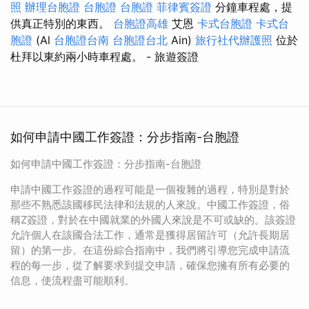
照
辦理台胞證
台胞證
台胞證
菲律賓簽證
分鐘車程處，提
供真正特別的東西。
台胞證高雄
艾恩
卡式台胞證
卡式台
胞證
(Al
台胞證台南
台胞證台北
Ain)
旅行社代辦護照
位於
杜拜以東約兩小時車程處。
- 旅遊簽證
如何申請中國工作簽證：分步指南-台胞證
如何申請中國工作簽證：分步指南-台胞證
申請中國工作簽證的過程可能是一個複雜的過程，特別是對於
那些不熟悉該國移民法律和法規的人來說。中國工作簽證，俗
稱Z簽證，對於在中國就業的外國人來說是不可或缺的。該簽證
允許個人在該國合法工作，通常是獲得居留許可（允許長期居
留）的第一步。在這份綜合指南中，我們將引導您完成申請流
程的每一步，從了解要求到提交申請，確保您擁有所有必要的
信息，使流程盡可能順利。