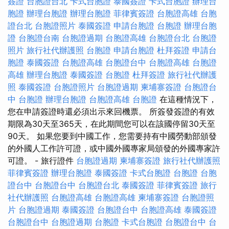
簽證
台胞證台北
卡式台胞證
泰國簽證
卡式台胞證
辦理台
胞證
辦理台胞證
辦理台胞證
菲律賓簽證
台胞證高雄
台胞
證台北
台胞證照片
泰國簽證
申請台胞證
台胞證
辦理台胞
證
台胞證台南
台胞證過期
台胞證高雄
台胞證台北
台胞證
照片
旅行社代辦護照
台胞證
申請台胞證
杜拜簽證
申請台
胞證
泰國簽證
台胞證高雄
台胞證台中
台胞證高雄
台胞證
高雄
辦理台胞證
泰國簽證
台胞證
杜拜簽證
旅行社代辦護
照
泰國簽證
台胞證照片
台胞證過期
柬埔寨簽證
台胞證台
中
台胞證
辦理台胞證
台胞證高雄
台胞證
在這種情況下，
您在申請簽證時還必須出示來回機票。 所簽發簽證的有效
期限為30天至365天，在此期間您可以在該國停留30天至
90天。 如果您要到中國工作，您需要持有中國勞動部頒發
的外國人工作許可證，或中國外國專家局頒發的外國專家許
可證。 - 旅行證件
台胞證過期
柬埔寨簽證
旅行社代辦護照
菲律賓簽證
辦理台胞證
泰國簽證
卡式台胞證
台胞證
台胞
證台中
台胞證台中
台胞證台北
泰國簽證
菲律賓簽證
旅行
社代辦護照
台胞證高雄
台胞證高雄
柬埔寨簽證
台胞證照
片
台胞證過期
泰國簽證
台胞證台中
台胞證高雄
泰國簽證
台胞證台中
台胞證過期
台胞證
卡式台胞證
台胞證台中
台