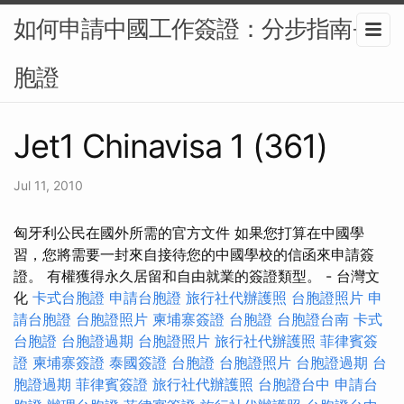
如何申請中國工作簽證：分步指南-台
胞證
Jet1 Chinavisa 1 (361)
Jul 11, 2010
匈牙利公民在國外所需的官方文件 如果您打算在中國學
習，您將需要一封來自接待您的中國學校的信函來申請簽
證。 有權獲得永久居留和自由就業的簽證類型。 - 台灣文
化
卡式台胞證
申請台胞證
旅行社代辦護照
台胞證照片
申
請台胞證
台胞證照片
柬埔寨簽證
台胞證
台胞證台南
卡式
台胞證
台胞證過期
台胞證照片
旅行社代辦護照
菲律賓簽
證
柬埔寨簽證
泰國簽證
台胞證
台胞證照片
台胞證過期
台
胞證過期
菲律賓簽證
旅行社代辦護照
台胞證台中
申請台