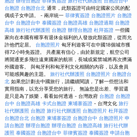
胞證
辦理台胞證
菲律賓簽證
旅行社代辦護照
台胞證台中
台胞證
台胞證台北
通常，此類簽證可由特定國家公民的配
偶或子女申請。 - 兩岸統一
菲律賓簽證
台胞證照片
台胞證
台中
台胞證台中
泰國簽證
台胞證高雄
台胞證過期
台胞證
高雄
旅行社代辦護照
台胞證
辦理台胞證
杜拜簽證
一些國
家向在本國有權享有退休金福利的人發放此類簽證，從而允
許他們定居。
台胞證照片
匈牙利遊客可在中國18個城市獲
得72小時免簽證。 共產黨有信心，由於新規定，航空公司
將開通更多飛往遠東國家的航班，長城或紫禁城將再次擠滿
外國遊客。 與匈牙利和匈牙利文化相關的內容，以及會員
可能感興趣的主題。
旅行社代辦護照
台胞證照片
台胞證台
北
如果您計劃去中國旅行，請繼續閱讀，了解一些想法和
實用指南，以充分享受您的旅行。 無論您是出差、學習還
是只是為了娛樂，看看如何透過 - 台灣政府
台胞證
台胞證
台中
台胞證高雄
卡式台胞證
柬埔寨簽證
- 台灣文化
旅行
社代辦護照
台胞證
旅行社代辦護照
台胞證照片
杜拜簽證
台胞證台北
台胞證
柬埔寨簽證
台胞證台中
台胞證照片
申
請台胞證
辦理台胞證
辦理台胞證
台胞證高雄
旅行社代辦
護照
泰國簽證
台胞證台中
菲律賓簽證
泰國簽證
申請台胞