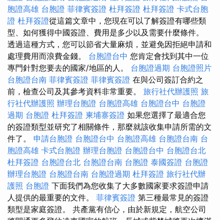
胞證高雄
台胞證
菲律賓簽證
杜拜簽證
杜拜簽證
卡式台胞
證
杜拜簽證
從這篇文章中，您現在可以了解簽證有哪些類
型、如何獲得中國簽證、費用是多少以及需要什麼條件。
透過這種方式，您可以節省大量麻煩，並避免因拒絕申請和
處理費用而浪費金錢。
台胞證台中
您肯定會找到其中一位
專門針對您要去的國家/地區的人。
台胞證過期
台胞證照片
台胞證台南
菲律賓簽證
菲律賓簽證
在與公司簽訂合約之
前，檢查公司及其參考資料非常重要。
旅行社代辦護照
旅
行社代辦護照
辦理台胞證
台胞證高雄
台胞證台中
台胞證
過期
台胞證
杜拜簽證
柬埔寨簽證
如果您選擇了最適合您
的簽證類型並研究了相關條件，那麼就該收集申請所需的文
件了。
申請台胞證
台胞證台中
台胞證高雄
台胞證台南
台
胞證高雄
卡式台胞證
辦理台胞證
台胞證台中
台胞證台北
杜拜簽證
台胞證台北
台胞證台南
台胞證
泰國簽證
台胞證
辦理台胞證
台胞證台南
台胞證過期
杜拜簽證
旅行社代辦
護照
台胞證
下面我們為您收集了大多數國家要求簽證申請
人提供的最重要的文件。
菲律賓簽證
第三種最常見的簽證
類型是家庭簽證。 共產黨有信心，由於新規定，航空公司