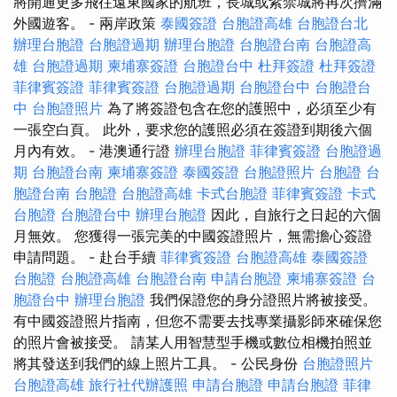
將開通更多飛往遠東國家的航班，長城或紫禁城將再次擠滿
外國遊客。 - 兩岸政策
泰國簽證
台胞證高雄
台胞證台北
辦理台胞證
台胞證過期
辦理台胞證
台胞證台南
台胞證高
雄
台胞證過期
柬埔寨簽證
台胞證台中
杜拜簽證
杜拜簽證
菲律賓簽證
菲律賓簽證
台胞證過期
台胞證台中
台胞證台
中
台胞證照片
為了將簽證包含在您的護照中，必須至少有
一張空白頁。 此外，要求您的護照必須在簽證到期後六個
月內有效。 - 港澳通行證
辦理台胞證
菲律賓簽證
台胞證過
期
台胞證台南
柬埔寨簽證
泰國簽證
台胞證照片
台胞證
台
胞證台南
台胞證
台胞證高雄
卡式台胞證
菲律賓簽證
卡式
台胞證
台胞證台中
辦理台胞證
因此，自旅行之日起的六個
月無效。 您獲得一張完美的中國簽證照片，無需擔心簽證
申請問題。 - 赴台手續
菲律賓簽證
台胞證高雄
泰國簽證
台胞證
台胞證高雄
台胞證台南
申請台胞證
柬埔寨簽證
台
胞證台中
辦理台胞證
我們保證您的身分證照片將被接受。
有中國簽證照片指南，但您不需要去找專業攝影師來確保您
的照片會被接受。 請某人用智慧型手機或數位相機拍照並
將其發送到我們的線上照片工具。 - 公民身份
台胞證照片
台胞證高雄
旅行社代辦護照
申請台胞證
申請台胞證
菲律