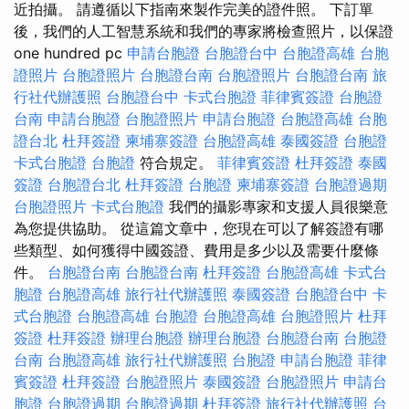
近拍攝。 請遵循以下指南來製作完美的證件照。 下訂單
後，我們的人工智慧系統和我們的專家將檢查照片，以保證
one hundred pc
申請台胞證
台胞證台中
台胞證高雄
台胞
證照片
台胞證照片
台胞證台南
台胞證照片
台胞證台南
旅
行社代辦護照
台胞證台中
卡式台胞證
菲律賓簽證
台胞證
台南
申請台胞證
台胞證照片
申請台胞證
台胞證高雄
台胞
證台北
杜拜簽證
柬埔寨簽證
台胞證高雄
泰國簽證
台胞證
卡式台胞證
台胞證
符合規定。
菲律賓簽證
杜拜簽證
泰國
簽證
台胞證台北
杜拜簽證
台胞證
柬埔寨簽證
台胞證過期
台胞證照片
卡式台胞證
我們的攝影專家和支援人員很樂意
為您提供協助。 從這篇文章中，您現在可以了解簽證有哪
些類型、如何獲得中國簽證、費用是多少以及需要什麼條
件。
台胞證台南
台胞證台南
杜拜簽證
台胞證高雄
卡式台
胞證
台胞證高雄
旅行社代辦護照
泰國簽證
台胞證台中
卡
式台胞證
台胞證高雄
台胞證
台胞證高雄
台胞證照片
杜拜
簽證
杜拜簽證
辦理台胞證
辦理台胞證
台胞證台南
台胞證
台南
台胞證高雄
旅行社代辦護照
台胞證
申請台胞證
菲律
賓簽證
杜拜簽證
台胞證照片
泰國簽證
台胞證照片
申請台
胞證
台胞證過期
台胞證過期
杜拜簽證
旅行社代辦護照
台