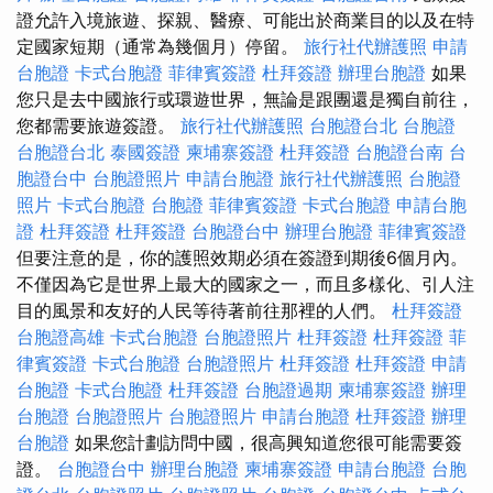
證允許入境旅遊、探親、醫療、可能出於商業目的以及在特
定國家短期（通常為幾個月）停留。
旅行社代辦護照
申請
台胞證
卡式台胞證
菲律賓簽證
杜拜簽證
辦理台胞證
如果
您只是去中國旅行或環遊世界，無論是跟團還是獨自前往，
您都需要旅遊簽證。
旅行社代辦護照
台胞證台北
台胞證
台胞證台北
泰國簽證
柬埔寨簽證
杜拜簽證
台胞證台南
台
胞證台中
台胞證照片
申請台胞證
旅行社代辦護照
台胞證
照片
卡式台胞證
台胞證
菲律賓簽證
卡式台胞證
申請台胞
證
杜拜簽證
杜拜簽證
台胞證台中
辦理台胞證
菲律賓簽證
但要注意的是，你的護照效期必須在簽證到期後6個月內。
不僅因為它是世界上最大的國家之一，而且多樣化、引人注
目的風景和友好的人民等待著前往那裡的人們。
杜拜簽證
台胞證高雄
卡式台胞證
台胞證照片
杜拜簽證
杜拜簽證
菲
律賓簽證
卡式台胞證
台胞證照片
杜拜簽證
杜拜簽證
申請
台胞證
卡式台胞證
杜拜簽證
台胞證過期
柬埔寨簽證
辦理
台胞證
台胞證照片
台胞證照片
申請台胞證
杜拜簽證
辦理
台胞證
如果您計劃訪問中國，很高興知道您很可能需要簽
證。
台胞證台中
辦理台胞證
柬埔寨簽證
申請台胞證
台胞