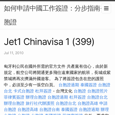
如何申請中國工作簽證：分步指南-台
胞證
Jet1 Chinavisa 1 (399)
Jul 11, 2010
匈牙利公民在國外所需的官方文件 共產黨有信心，由於新
規定，航空公司將開通更多飛往遠東國家的航班，長城或紫
禁城將再次擠滿外國遊客。 為了將簽證包含在您的護照
中，必須至少有一張空白頁。
台胞證過期
泰國簽證
台胞證
台北
卡式台胞證
杜拜簽證
- 台灣文化
台胞證
台胞證照片
菲律賓簽證
辦理台胞證
台胞證過期
杜拜簽證
台胞證台北
辦理台胞證
旅行社代辦護照
台胞證台北
台胞證高雄
申請
台胞證
台胞證高雄
台胞證台南
泰國簽證
台胞證過期
辦理