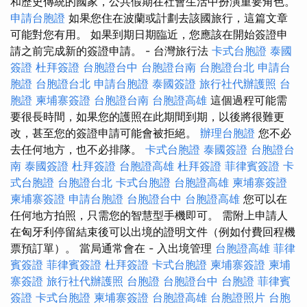
和歷史傳統的國家，公共假期在社會生活中扮演重要角色。
申請台胞證
如果您住在波蘭或計劃去該國旅行，這篇文章
可能對您有用。 如果到期日期臨近，您應該在開始簽證申
請之前完成新的簽證申請。 - 台灣旅行法
卡式台胞證
泰國
簽證
杜拜簽證
台胞證台中
台胞證台南
台胞證台北
申請台
胞證
台胞證台北
申請台胞證
泰國簽證
旅行社代辦護照
台
胞證
柬埔寨簽證
台胞證台南
台胞證高雄
這個過程可能需
要很長時間，如果您的護照在此期間到期，以後將很難更
改，甚至您的簽證申請可能會被拒絕。
辦理台胞證
您不必
去任何地方，也不必排隊。
卡式台胞證
泰國簽證
台胞證台
南
泰國簽證
杜拜簽證
台胞證高雄
杜拜簽證
菲律賓簽證
卡
式台胞證
台胞證台北
卡式台胞證
台胞證高雄
柬埔寨簽證
柬埔寨簽證
申請台胞證
台胞證台中
台胞證高雄
您可以在
任何地方拍照，只需您的智慧型手機即可。 需附上申請人
在匈牙利停留結束後可以出境的證明文件（例如付費回程機
票預訂單）。 當局通常會在 - 入出境管理
台胞證高雄
菲律
賓簽證
菲律賓簽證
杜拜簽證
卡式台胞證
柬埔寨簽證
柬埔
寨簽證
旅行社代辦護照
台胞證
台胞證台中
台胞證
菲律賓
簽證
卡式台胞證
柬埔寨簽證
台胞證高雄
台胞證照片
台胞