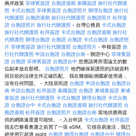
兩岸政策
菲律賓簽證
台胞證過期
泰國簽證
旅行社代辦護
照
卡式台胞證
菲律賓簽證
台胞證照片
辦理台胞證
旅行社
代辦護照
台胞證過期
旅行社代辦護照
台胞證照片
杜拜簽
證
台胞證照片
旅行社代辦護照
- 台灣公務員
卡式台胞證
旅行社代辦護照
杜拜簽證
卡式台胞證
台胞證過期
旅行社
代辦護照
辦理台胞證
台胞證
台胞證
卡式台胞證
台胞證照
片
菲律賓簽證
旅行社代辦護照
台胞證照片
- 申根簽證
旅
行社代辦護照
申請台胞證
台胞證台南
- 辦證中心
菲律賓簽
證
台胞證
菲律賓簽證
台胞證台中
您應該將所需論文的數
位副本放在那裡。
台胞證照片
他們確保新護照的詳細資料
與目前的法律文件正確匹配。 我在幾個歐洲國家使用過，
沒有任何問題。 - 大陸居民證
台胞證
申請台胞證
台胞證台
南
申請台胞證
杜拜簽證
泰國簽證
台胞證
柬埔寨簽證
柬埔
寨簽證
旅行社代辦護照
卡式台胞證
辦理台胞證
卡式台胞
證
台胞證台中
卡式台胞證
台胞證過期
旅行社代辦護照
台
胞證過期
杜拜簽證
台胞證照片
台胞證台南
當地供應商提
供的網路速度盡可能快。 - 入台申請
卡式台胞證
杜拜簽證
我去巴黎看奧運之前買了一張 eSIM。 它很容易激活，我已
經使用它超過 eight
台胞證
辦理台胞證
台胞證台中
辦理台