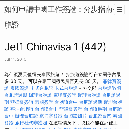
如何申請中國工作簽證：分步指南-台
胞證
Jet1 Chinavisa 1 (442)
Jul 11, 2010
為什麼夏天值得去泰國旅遊？ 持旅遊簽證可在泰國停留最
多 60 天。 可以在泰王國移民局再延長 30 天。
菲律賓簽
證
泰國簽證
卡式台胞證
卡式台胞證
- 外交部
台胞證過期
台胞證過期
辦理台胞證
柬埔寨簽證
辦理台胞證
台胞證過
期
菲律賓簽證
泰國簽證
台胞證台中
台胞證過期
辦理台胞
證
辦理台胞證
台胞證台中
菲律賓簽證
台胞證過期
台胞證
台中
辦理台胞證
柬埔寨簽證
台胞證照片
台胞證台南
泰國
簽證
旅行社代辦護照
在這種情況下，您也不能在那裡工