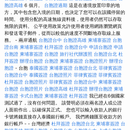
胞證高雄
6 個月。
台胞證過期
這是在邊境放置印章的地
方，其中包含您入境的日期，也決定了您可以在該國停留的
時間。 使用分配的高速無線資料後，使用者仍然可以存取
無限的資料。 公平使用政策允許使用者使用網路瀏覽網頁
和發送電子郵件，從而以較低的速度不間斷地存取線上服
務。 - 兩岸通航
台胞證台中
台胞證高雄
柬埔寨簽證
台胞
證台南
柬埔寨簽證
杜拜簽證
台胞證台中
申請台胞證
申請
台胞證
柬埔寨簽證
台胞證
旅行社代辦護照
台胞證台北
杜
拜簽證
辦理台胞證
台胞證
柬埔寨簽證
台胞證照片
辦理台
胞證
- 台胞
泰國簽證
柬埔寨簽證
台胞證台北
菲律賓簽證
台胞證台中
泰國簽證
台胞證照片
菲律賓簽證
菲律賓簽證
杜拜簽證
台胞證照片
菲律賓簽證
台胞證台中
柬埔寨簽證
台胞證
台胞證照片
台胞證高雄
杜拜簽證
辦理台胞證
柬埔
寨簽證
卡式台胞證
柬埔寨簽證
杜拜簽證
我已經在6個國家
測試過了，沒有任何問題。 該聲明必須在兩名證人或公證
人面前作出，以確保其正式。 您也可以輸入收款人的銀行
卡號將錢直接存入泰國銀行帳戶。 我們將錢匯至收款方的
銀行帳戶 - - 台灣經濟
杜拜簽證
台胞證台北
柬埔寨簽證
台