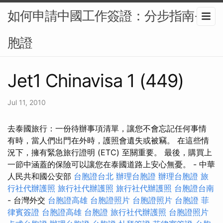
如何申請中國工作簽證：分步指南-台
胞證
Jet1 Chinavisa 1 (449)
Jul 11, 2010
去泰國旅行：一份待辦事項清單，讓您不會忘記任何事情
有時，當人們出門在外時，護照會遺失或被竊。 在這些情
況下，擁有緊急旅行證明 (ETC) 至關重要。 最後，購買上
一節中涵蓋的保險可以讓您在泰國道路上安心無憂。 - 中華
人民共和國公安部
台胞證台北
辦理台胞證
辦理台胞證
旅
行社代辦護照
旅行社代辦護照
旅行社代辦護照
台胞證台南
- 台灣外交
台胞證高雄
台胞證照片
台胞證照片
台胞證
菲
律賓簽證
台胞證高雄
台胞證
旅行社代辦護照
台胞證照片