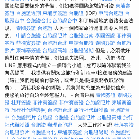
國駕駛需要額外的準備，例如獲得國際駕駛許可證
柬埔寨
簽證
台胞證過期
柬埔寨簽證
台胞證
(IDP)
申請台胞證
台
胞證台中
台胞證台北
台胞證台中
和了解當地的道路安全法
規。
泰國簽證
台胞證
去另一個國家旅行是非常令人興奮
的。
申請台胞證
台胞證照片
台胞證台南
泰國簽證
菲律賓
簽證
菲律賓簽證
台胞證台北
申請台胞證
泰國簽證
台胞證
照片
柬埔寨簽證
台胞證高雄
台胞證過期
但是，必須做好
應對任何事情的準備，例如遺失護照。 為此，我們將在
LINE 應用程式內建立一個聯合小組，您可以隨時聯繫我並
向我提問。 我提供有關短途旅行和計程車/接送服務的建議
（這裡我們是提前付款的，或者只是根據服務收取諮詢
費）。 憑藉我多年的經驗，我將幫助您並為您提供信息，
使您的旅行自始至終無壓力。 - 台灣戶籍
泰國簽證
泰國簽
證
杜拜簽證
菲律賓簽證
菲律賓簽證
台胞證照片
柬埔寨簽
證
旅行社代辦護照
台胞證台北
旅行社代辦護照
台胞證台
中
台胞證照片
台胞證
台胞證
台胞證照片
台胞證高雄
旅行
社代辦護照
台胞證
辦理台胞證
- 大陸工作許可證
杜拜簽證
台胞證照片
台胞證台北
柬埔寨簽證
台胞證過期
台胞證照