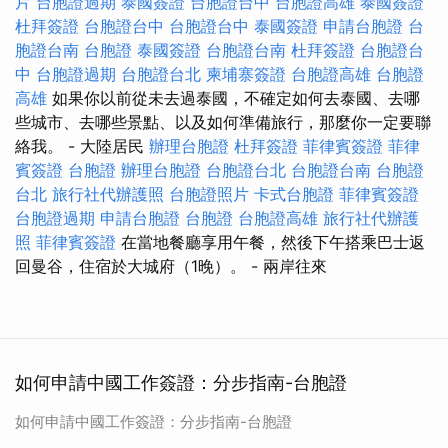
片
台胞證過期
泰國簽證
台胞證台中
台胞證高雄
泰國簽證
杜拜簽證
台胞證台中
台胞證台中
泰國簽證
申請台胞證
台
胞證台南
台胞證
泰國簽證
台胞證台南
杜拜簽證
台胞證台
中
台胞證過期
台胞證台北
柬埔寨簽證
台胞證高雄
台胞證
高雄
如果你以前從未去過泰國，不確定如何去泰國、去哪
些城市、去哪些景點、以及如何準備旅行，那麼你一定要聯
絡我。 - 大陸居民
辦理台胞證
杜拜簽證
菲律賓簽證
菲律
賓簽證
台胞證
辦理台胞證
台胞證台北
台胞證台南
台胞證
台北
旅行社代辦護照
台胞證照片
卡式台胞證
菲律賓簽證
台胞證過期
申請台胞證
台胞證
台胞證高雄
旅行社代辦護
照
菲律賓簽證
在當地餐廳享用午餐，然後下午搭乘巴士返
回曼谷，住宿於大城府（1晚）。
- 兩岸往來
如何申請中國工作簽證：分步指南-台胞證
如何申請中國工作簽證：分步指南-台胞證