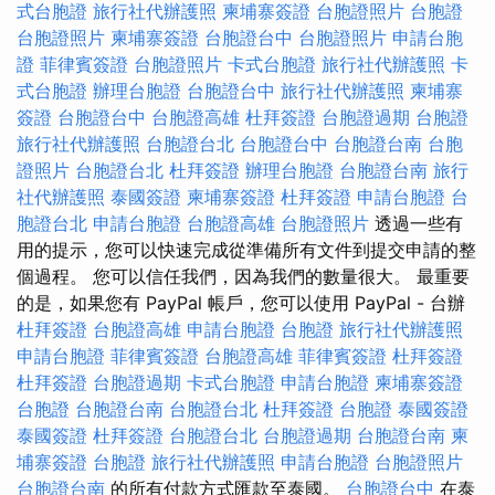
式台胞證
旅行社代辦護照
柬埔寨簽證
台胞證照片
台胞證
台胞證照片
柬埔寨簽證
台胞證台中
台胞證照片
申請台胞
證
菲律賓簽證
台胞證照片
卡式台胞證
旅行社代辦護照
卡
式台胞證
辦理台胞證
台胞證台中
旅行社代辦護照
柬埔寨
簽證
台胞證台中
台胞證高雄
杜拜簽證
台胞證過期
台胞證
旅行社代辦護照
台胞證台北
台胞證台中
台胞證台南
台胞
證照片
台胞證台北
杜拜簽證
辦理台胞證
台胞證台南
旅行
社代辦護照
泰國簽證
柬埔寨簽證
杜拜簽證
申請台胞證
台
胞證台北
申請台胞證
台胞證高雄
台胞證照片
透過一些有
用的提示，您可以快速完成從準備所有文件到提交申請的整
個過程。 您可以信任我們，因為我們的數量很大。 最重要
的是，如果您有 PayPal 帳戶，您可以使用 PayPal - 台辦
杜拜簽證
台胞證高雄
申請台胞證
台胞證
旅行社代辦護照
申請台胞證
菲律賓簽證
台胞證高雄
菲律賓簽證
杜拜簽證
杜拜簽證
台胞證過期
卡式台胞證
申請台胞證
柬埔寨簽證
台胞證
台胞證台南
台胞證台北
杜拜簽證
台胞證
泰國簽證
泰國簽證
杜拜簽證
台胞證台北
台胞證過期
台胞證台南
柬
埔寨簽證
台胞證
旅行社代辦護照
申請台胞證
台胞證照片
台胞證台南
的所有付款方式匯款至泰國。
台胞證台中
在泰