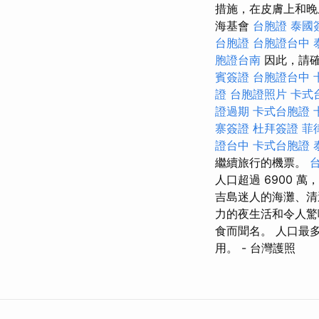
措施，在皮膚上和晚
海基會
台胞證
泰國
台胞證
台胞證台中
胞證台南
因此，請確
賓簽證
台胞證台中
證
台胞證照片
卡式
證過期
卡式台胞證
寨簽證
杜拜簽證
菲
證台中
卡式台胞證
繼續旅行的機票。
人口超過 6900 
吉島迷人的海灘、清
力的夜生活和令人驚
食而聞名。 人口最
用。
- 台灣護照