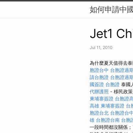
如何申請中國
Jet1 Ch
Jul 11, 2010
為什麼夏天值得去泰
胞證台中
台胞證過
請台胞證
台胞證過
國簽證
台胞證
泰國
代辦護照
- 移民政
柬埔寨簽證
台胞證
高雄
柬埔寨簽證
台
胞證台北
台胞證台
雄
台胞證台南
台胞
一段時間都沒關係；了