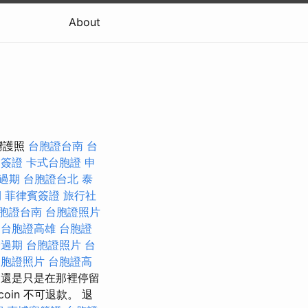
About
灣護照
台胞證台南
台
國簽證
卡式台胞證
申
過期
台胞證台北
泰
期
菲律賓簽證
旅行社
胞證台南
台胞證照片
台胞證高雄
台胞證
證過期
台胞證照片
台
台胞證照片
台胞證高
還是只是在那裡停留
in 不可退款。 退