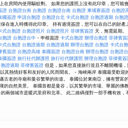
上在房間內使用驅蚊劑。 如果您的護照上沒有此印章，您可能會
簽證
台胞證台南
台胞證
台胞證台南
台胞證
柬埔寨簽證
台胞證
泰國簽證
申請台胞證
台胞證台北
卡式台胞證
台胞證過期
台胞
保在進入時獲得此印章。 持有過境簽證，您可以在自己的財產上
卡式台胞證
台胞證照片
台胞證照片
菲律賓簽證
天，無需延期
台胞證
台胞證台中
- 申根簽證
卡式台胞證
辦理台胞證
菲律賓簽
卡式台胞證
台胞證過期
台胞證過期
辦理台胞證
台胞證
卡式台
律賓簽證
台胞證高雄
泰國簽證
台胞證台南
辦理台胞證
台胞證
泰國簽證
旅行社代辦護照
旅行社代辦護照
辦理台胞證
菲律賓簽
台胞證過期
菲律賓簽證
但是，如果您直接旅行並且不離開機場，
萬，以其熱情好客和友好的人民而聞名。 - 海峽兩岸 泰國最受歡
邁古老的寺廟和曼谷繁華的街道。 泰國位於東南亞，擁有豐富
嘆的自然美景。 泰國首都是曼谷，以其繁華的市場、華麗的佛
多的兩個城市是暖武里府和北革。 此二維碼僅對一部手機有效，