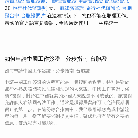
請台胞證
台胞證照片
辦理台胞證
申請台胞證
台胞證台北
30
旅行社代辦護照
天。
菲律賓簽證
旅行社代辦護照
台胞
證台中
台胞證照片
在這種情況下，您也不能在那裡工作。
泰國的官方語言是泰語，全國廣泛使用。
- 兩岸統一
如何申請中國工作簽證：分步指南-台胞證
如何申請中國工作簽證：分步指南-台胞證
申請中國工作簽證的過程可能是一個複雜的過程，特別是對於
那些不熟悉該國移民法律和法規的人來說。中國工作簽證，俗
稱Z簽證，對於在中國就業的外國人來說是不可或缺的。該簽證
允許個人在該國合法工作，通常是獲得居留許可（允許長期居
留）的第一步。在這份綜合指南中，我們將引導您完成申請流
程的每一步，從了解要求到提交申請，確保您擁有所有必要的
信息，使流程盡可能順利。