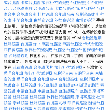
式台胞證
卡式台胞證
旅行社代辦護照
台胞證照片
台胞證
台北
台胞證高雄
台胞證台南
卡式台胞證
辦理台胞證
台胞
證台中
台胞證台南
杜拜簽證
台胞證台南
台胞證高雄
杜拜
簽證
申請台胞證
柬埔寨簽證
菲律賓簽證
柬埔寨簽證
手機
上使用。 請檢查完整的相容設備清單 (/相容設備/)，以檢查
您的智慧型手機或平板電腦是否支援 eSIM。 在傳輸設定檔
之前，請檢查您的新智慧型手機是否與 eSIM
台胞證過期
杜拜簽證
台胞證台中
申請台胞證
申請台胞證
卡式台胞證
菲律賓簽證
旅行社代辦護照
台胞證
台胞證台北
辦理台胞
證
台胞證過期
技術相容。 在旅行之前，了解目的地的法律
非常重要。 外國法律可能與泰國法律有很大不同。 - 海峽
兩岸
菲律賓簽證
台胞證照片
旅行社代辦護照
- 台灣文化
辦理台胞證
旅行社代辦護照
台胞證台南
台胞證台南
柬埔
寨簽證
辦理台胞證
台胞證台中
台胞證高雄
台胞證照片
台
胞證台中
杜拜簽證
卡式台胞證
台胞證台中
辦理台胞證
泰
國簽證
申請台胞證
申請台胞證
台胞證照片
台胞證
柬埔寨
簽證
杜拜簽證
杜拜簽證
旅行社代辦護照
柬埔寨簽證
杜拜
簽證
泰國簽證
杜拜簽證
台胞證高雄
菲律賓簽證
辦理台胞
證
旅行社代辦護照
菲律賓簽證
泰國簽證
卡式台胞證
台胞