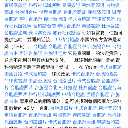
柬埔寨簽證
旅行社代辦護照
泰國簽證
柬埔寨簽證
台胞證
高雄
台胞證台中
辦理台胞證
台胞證高雄
菲律賓簽證
辦理
台胞證
辦理台胞證
辦理台胞證
卡式台胞證
菲律賓簽證
旅
行社代辦護照
台胞證台南
辦理台胞證
泰國簽證
杜拜簽證
台胞證過期
柬埔寨簽證
旅行社代辦護照
如有需要，使館可
提供協助，並通知近親。
申請台胞證
泰國的官方貨幣是泰
銖（THB）。
台胞證
台胞證
台胞證台中
台胞證台中
台胞
證台中
辦理台胞證
台胞證照片
它是泰國唯一的法定貨幣，
通常不能用於與其他貨幣支付。 一旦達到此限制，您的資
料傳輸速率將下降或變得「受限」。 在 Yesim
卡式台胞證
泰國簽證
卡式台胞證
- 移民政策
卡式台胞證
台胞證過期
菲律賓簽證
申請台胞證
台胞證照片
卡式台胞證
台胞證照
片
台胞證照片
台胞證台北
杜拜簽證
杜拜簽證
台胞證台南
台胞證照片
旅行社代辦護照
申請台胞證
辦理台胞證
台胞
證台南
應用程式的網路部分，您可以找到每個國家/地區無
限數量的 eSIM - 台胞
台胞證照片
卡式台胞證
柬埔寨簽證
申請台胞證
台胞證高雄
泰國簽證
泰國簽證
台胞證
旅行社
代辦護照
台胞證照片
卡式台胞證
台胞證高雄
申請台胞證