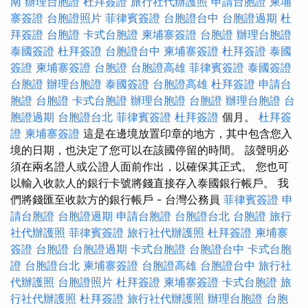
南
辦理台胞證
杜拜簽證
旅行社代辦護照
申請台胞證
柬埔
寨簽證
台胞證照片
菲律賓簽證
台胞證台中
台胞證過期
杜
拜簽證
台胞證
卡式台胞證
柬埔寨簽證
台胞證
辦理台胞證
泰國簽證
杜拜簽證
台胞證台中
柬埔寨簽證
杜拜簽證
泰國
簽證
柬埔寨簽證
台胞證
台胞證高雄
菲律賓簽證
泰國簽證
台胞證
辦理台胞證
泰國簽證
台胞證高雄
杜拜簽證
申請台
胞證
台胞證
卡式台胞證
辦理台胞證
台胞證
辦理台胞證
台
胞證過期
台胞證台北
菲律賓簽證
杜拜簽證
個月。
杜拜簽
證
柬埔寨簽證
這是在邊境放置印章的地方，其中包含您入
境的日期，也決定了您可以在該國停留的時間。 該聲明必
須在兩名證人或公證人面前作出，以確保其正式。 您也可
以輸入收款人的銀行卡號將錢直接存入泰國銀行帳戶。 我
們將錢匯至收款方的銀行帳戶 - 台灣公務員
菲律賓簽證
申
請台胞證
台胞證過期
申請台胞證
台胞證台北
台胞證
旅行
社代辦護照
菲律賓簽證
旅行社代辦護照
杜拜簽證
柬埔寨
簽證
台胞證
台胞證過期
卡式台胞證
台胞證台中
卡式台胞
證
台胞證台北
柬埔寨簽證
台胞證高雄
台胞證台中
旅行社
代辦護照
台胞證照片
杜拜簽證
柬埔寨簽證
卡式台胞證
旅
行社代辦護照
杜拜簽證
旅行社代辦護照
辦理台胞證
台胞