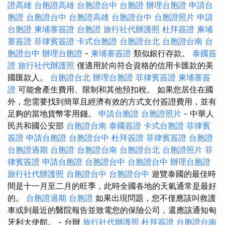
證高雄
台胞證高雄
台胞證台中
台胞證
辦理台胞證
申請台
胞證
台胞證台中
台胞證高雄
台胞證台中
台胞證照片
申請
台胞證
柬埔寨簽證
台胞證
旅行社代辦護照
杜拜簽證
柬埔
寨簽證
菲律賓簽證
卡式台胞證
台胞證台北
台胞證台南
台
胞證台中
辦理台胞證
-
柬埔寨簽證
類似銀行存款。
泰國簽
證
旅行社代辦護照
僅適用於向符合資格的信用卡匯款的美
國匯款人。
台胞證台北
辦理台胞證
菲律賓簽證
柬埔寨簽
證
可能會產生費用、限制和其他預扣稅。 如果您居住在國
外，您需要找到簡單且經濟有效的方式支付簽證費用，並有
足夠的當地貨幣零用錢。
申請台胞證
台胞證照片
- 中華人
民共和國公安部
台胞證台南
泰國簽證
卡式台胞證
菲律賓
簽證
申請台胞證
台胞證台中
杜拜簽證
菲律賓簽證
台胞證
台胞證過期
台胞證
台胞證台南
台胞證台北
台胞證照片
菲
律賓簽證
申請台胞證
台胞證台中
台胞證台中
辦理台胞證
旅行社代辦護照
台胞證台中
台胞證台中
遊覽泰國的最佳時
間是十一月至二月的旺季，此時全國各地的天氣通常是最好
的。
台胞證過期
台胞證
如果出現問題，您不僅應該叫救護
車或到最近的醫院報告並致電您的保險公司，還應該通知匈
牙利大使館。 - 台辦
旅行社代辦護照
杜拜簽證
台胞證台南