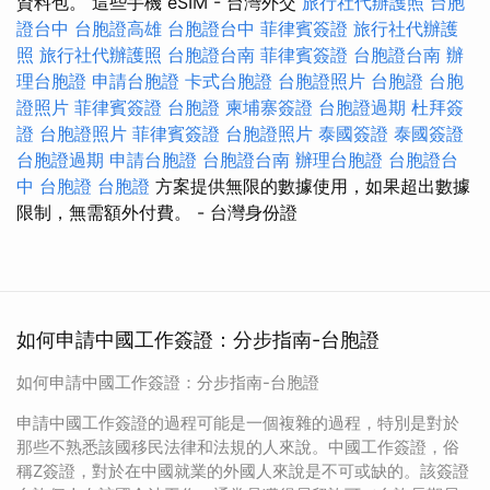
資料包。 這些手機 eSIM - 台灣外交
旅行社代辦護照
台胞
證台中
台胞證高雄
台胞證台中
菲律賓簽證
旅行社代辦護
照
旅行社代辦護照
台胞證台南
菲律賓簽證
台胞證台南
辦
理台胞證
申請台胞證
卡式台胞證
台胞證照片
台胞證
台胞
證照片
菲律賓簽證
台胞證
柬埔寨簽證
台胞證過期
杜拜簽
證
台胞證照片
菲律賓簽證
台胞證照片
泰國簽證
泰國簽證
台胞證過期
申請台胞證
台胞證台南
辦理台胞證
台胞證台
中
台胞證
台胞證
方案提供無限的數據使用，如果超出數據
限制，無需額外付費。
- 台灣身份證
如何申請中國工作簽證：分步指南-台胞證
如何申請中國工作簽證：分步指南-台胞證
申請中國工作簽證的過程可能是一個複雜的過程，特別是對於
那些不熟悉該國移民法律和法規的人來說。中國工作簽證，俗
稱Z簽證，對於在中國就業的外國人來說是不可或缺的。該簽證