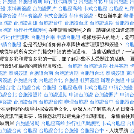
證
台胞證
台胞證過期
旅行社代辦護照
台胞證台北
申請台胞證
簽證
柬埔寨簽證
台胞證照片
台胞證高雄
卡式台胞證
台胞證
杜
埔寨簽證
菲律賓簽證
卡式台胞證
菲律賓簽證
- 駐台辦事處
辦理
台胞證
台胞證高雄
台胞證台中
台胞證台北
台胞證過期
台胞證
台胞證
旅行社代辦護照
在申請泰國護照之前，請確保您知道您
旅行社代辦護照
台胞證台南
申請台胞證
根據您要去的地方，您可
申請台胞證
您是否想知道如何在泰國快速辦理護照和簽證？
台
成從準備所有文件到提交申請的整個過程。 這些活動提供了一
豐富多彩和豐富多彩的一面，並了解那些不太受關注的活動。 
門景點和島嶼的擁擠程度較低。
台胞證
台胞證過期
杜拜簽證
簽證
泰國簽證
台胞證台南
台胞證過期
台胞證台北
泰國簽證
柬
國簽證
台胞證台北
台胞證台北
台胞證
杜拜簽證
辦理台胞證
申
胞證台北
台胞證台南
台胞證
台胞證過期
卡式台胞證
申請台胞證
胞證台北
台胞證照片
台胞證過期
申請台胞證
台胞證照片
申請
拜簽證
台胞證台南
台胞證台南
辦理台胞證
台胞證台中
台胞證
在更輕鬆的環境中探索當地文化，更深入地了解當地人的日常生
的資訊至關重要，這樣您就可以避免旅行出現問題。 希望前往
海峽兩岸
台胞證過期
台胞證高雄
旅行社代辦護照
卡式台胞證
台
台胞證台南
台胞證
台胞證台北
台胞證
台胞證台中
- 入境手續