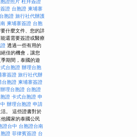
台胞證照片
杜拜簽證
拜簽證
台胞證
柬埔寨
台胞證
旅行社代辦護
台南
柬埔寨簽證
台胞
需要什麼文件、您的詳
能還需要簽證或醫療
胞證
透過一些有用的
個絕佳的機會，讓您
夏季期間，泰國的遊
卡式台胞證
辦理台胞
埔寨簽證
旅行社代辦
請台胞證
柬埔寨簽證
辦理台胞證
台胞證
台胞證
卡式台胞證
申
台中
辦理台胞證
申請
活。 這些證書對於
其他國家的泰國公民
胞證台中
台胞證台南
台胞證
菲律賓簽證
台