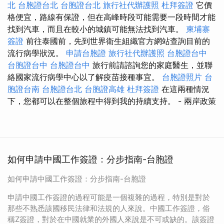
北
台胞證台北
台胞證台北
旅行社代辦護照
杜拜簽證
它價
格便宜，路線有保證，但在高峰時段可能需要一段時間才能
找到汽車，而且在較小的城鎮可能無法找到汽車。
柬埔寨
簽證
前往泰國前，先到世界衛生組織官方網站查詢目前的
流行病學狀況。
申請台胞證
旅行社代辦護照
台胞證台中
台胞證台中
台胞證台中
旅行前請諮詢您的家庭醫生，並聯
絡國家流行病學中心以了解疫苗接種事宜。
台胞證照片
台
胞證台南
台胞證台北
台胞證高雄
杜拜簽證
在這兩種情況
下，您都可以在整個旅程中得到我的持續支持。
- 兩岸政策
如何申請中國工作簽證：分步指南-台胞證
如何申請中國工作簽證：分步指南-台胞證
申請中國工作簽證的過程可能是一個複雜的過程，特別是對於
那些不熟悉該國移民法律和法規的人來說。中國工作簽證，俗
稱Z簽證，對於在中國就業的外國人來說是不可或缺的。該簽證