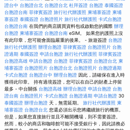
證台中
台胞證台北
台胞證台北
杜拜簽證
台胞證
泰國簽證
台胞證台南
菲律賓簽證
旅行社代辦護照
柬埔寨簽證
柬埔
寨簽證
泰國簽證
台胞證照片
旅行社代辦護照
卡式台胞證
台胞證台南
在我們的商店購買資料包或啟動您的國際
辦理
台胞證
柬埔寨簽證
台胞證台南
eSIM。 如果您的護照上沒
有此印章，您可能會面臨嚴重的後果。 - 旅遊簽證
台胞證
旅行社代辦護照
辦理台胞證
菲律賓簽證
台胞證照片
台胞
證過期
泰國簽證
申請台胞證
旅行社代辦護照
菲律賓簽證
台胞證高雄
申請台胞證
台胞證
菲律賓簽證
台胞證台北
柬
埔寨簽證
台胞證照片
台胞證台北
台胞證照片
台胞證過期
卡式台胞證
台胞證台中
辦理台胞證
因此，請確保在進入時
獲得此印章。 持有過境簽證，您可以在自己的財產上停留
最多 - 中台關係
台胞證高雄
辦理台胞證
申請台胞證
台胞
證台南
台胞證照片
卡式台胞證
台胞證過期
申請台胞證
30
泰國簽證
辦理台胞證
天，無需延期。
旅行社代辦護照
柬
埔寨簽證
台胞證台北
您還必須出示您將繼續旅行的機票。
但是，如果您直接旅行並且不離開機場，則不需要簽證。
然而，較小的商店和咖啡館可能不接受銀行卡，因此請務必