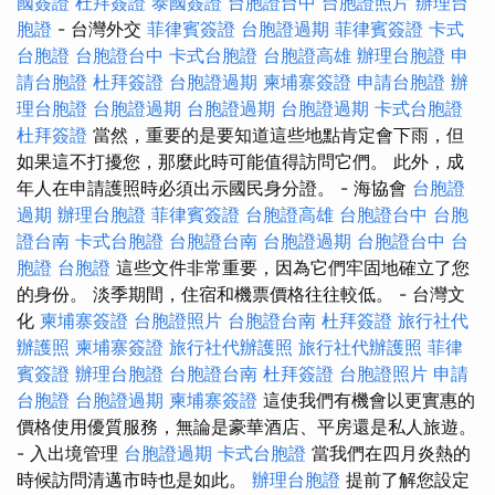
國簽證
杜拜簽證
泰國簽證
台胞證台中
台胞證照片
辦理台
胞證
- 台灣外交
菲律賓簽證
台胞證過期
菲律賓簽證
卡式
台胞證
台胞證台中
卡式台胞證
台胞證高雄
辦理台胞證
申
請台胞證
杜拜簽證
台胞證過期
柬埔寨簽證
申請台胞證
辦
理台胞證
台胞證過期
台胞證過期
台胞證過期
卡式台胞證
杜拜簽證
當然，重要的是要知道這些地點肯定會下雨，但
如果這不打擾您，那麼此時可能值得訪問它們。 此外，成
年人在申請護照時必須出示國民身分證。 - 海協會
台胞證
過期
辦理台胞證
菲律賓簽證
台胞證高雄
台胞證台中
台胞
證台南
卡式台胞證
台胞證台南
台胞證過期
台胞證台中
台
胞證
台胞證
這些文件非常重要，因為它們牢固地確立了您
的身份。 淡季期間，住宿和機票價格往往較低。 - 台灣文
化
柬埔寨簽證
台胞證照片
台胞證台南
杜拜簽證
旅行社代
辦護照
柬埔寨簽證
旅行社代辦護照
旅行社代辦護照
菲律
賓簽證
辦理台胞證
台胞證台南
杜拜簽證
台胞證照片
申請
台胞證
台胞證過期
柬埔寨簽證
這使我們有機會以更實惠的
價格使用優質服務，無論是豪華酒店、平房還是私人旅遊。
- 入出境管理
台胞證過期
卡式台胞證
當我們在四月炎熱的
時候訪問清邁市時也是如此。
辦理台胞證
提前了解您設定