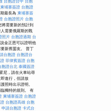
雄
台胞證台中
台胞
柬埔寨簽證
台胞證
效期最長為
柬埔寨簽
證
台胞證照片
台胞
您將需要新的預計到
韓人需要俄羅斯的戰
證照片
台胞證過期
台
說金正恩可以證明他
要新舊盟友。 普丁
請台胞證
台胞證台
胞證
菲律賓簽證
台胞
台胞證台北
泰國簽證
霍尼，請在火車站尋
立即進行，但請放
新護照時出示證明。
臨獨特的規則。 有
證
柬埔寨簽證
台胞證
簽證
台胞證高雄
台胞
證
申請台胞證
卡式台