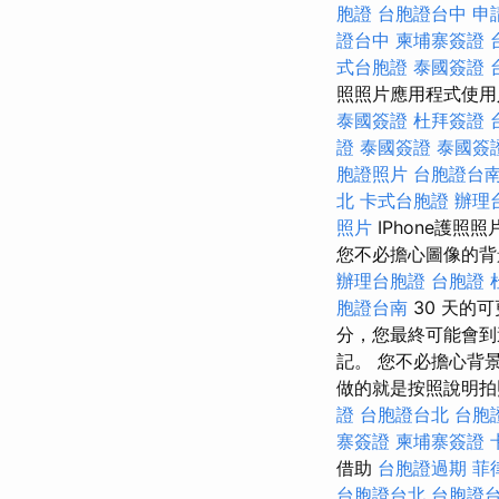
胞證
台胞證台中
申
證台中
柬埔寨簽證
式台胞證
泰國簽證
照照片應用程式使用
泰國簽證
杜拜簽證
證
泰國簽證
泰國簽
胞證照片
台胞證台
北
卡式台胞證
辦理
照片
IPhone護
您不必擔心圖像的背
辦理台胞證
台胞證
胞證台南
30 天的
分，您最終可能會到
記。 您不必擔心背景
做的就是按照說明
證
台胞證台北
台胞
寨簽證
柬埔寨簽證
借助
台胞證過期
菲
台胞證台北
台胞證