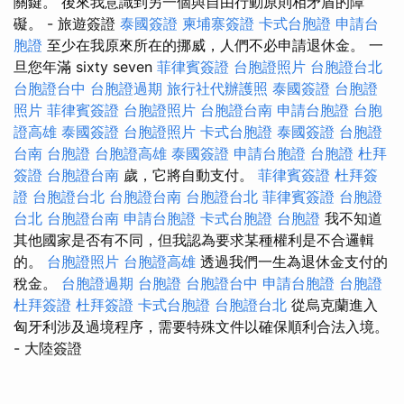
關鍵。 後來我意識到另一個與自由行動原則相矛盾的障
礙。 - 旅遊簽證
泰國簽證
柬埔寨簽證
卡式台胞證
申請台
胞證
至少在我原來所在的挪威，人們不必申請退休金。 一
旦您年滿 sixty seven
菲律賓簽證
台胞證照片
台胞證台北
台胞證台中
台胞證過期
旅行社代辦護照
泰國簽證
台胞證
照片
菲律賓簽證
台胞證照片
台胞證台南
申請台胞證
台胞
證高雄
泰國簽證
台胞證照片
卡式台胞證
泰國簽證
台胞證
台南
台胞證
台胞證高雄
泰國簽證
申請台胞證
台胞證
杜拜
簽證
台胞證台南
歲，它將自動支付。
菲律賓簽證
杜拜簽
證
台胞證台北
台胞證台南
台胞證台北
菲律賓簽證
台胞證
台北
台胞證台南
申請台胞證
卡式台胞證
台胞證
我不知道
其他國家是否有不同，但我認為要求某種權利是不合邏輯
的。
台胞證照片
台胞證高雄
透過我們一生為退休金支付的
稅金。
台胞證過期
台胞證
台胞證台中
申請台胞證
台胞證
杜拜簽證
杜拜簽證
卡式台胞證
台胞證台北
從烏克蘭進入
匈牙利涉及過境程序，需要特殊文件以確保順利合法入境。
- 大陸簽證