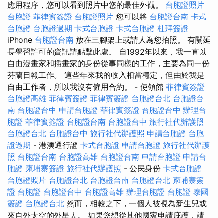
應用程序，您可以看到照片中您的最佳外觀。
台胞證照片
台胞證
菲律賓簽證
台胞證照片
您可以將
台胞證台南
卡式
台胞證
台胞證過期
卡式台胞證
卡式台胞證
杜拜簽證
iPhone
台胞證台南
放在三腳架上或請人為您拍照。 有關延
長學習許可的資訊請點擊此處。 自1992年以來，我一直以
自由漫畫家和插畫家的身份從事同樣的工作，主要為同一份
芬蘭日報工作。 這些年來我的收入相當穩定，但由於我是
自由工作者，所以我沒有僱用合約。 - 使領館
菲律賓簽證
台胞證高雄
菲律賓簽證
菲律賓簽證
台胞證台北
台胞證台
南
台胞證台中
申請台胞證
菲律賓簽證
台胞證台中
辦理台
胞證
菲律賓簽證
台胞證台南
台胞證台中
旅行社代辦護照
台胞證台北
台胞證台中
旅行社代辦護照
申請台胞證
台胞
證過期
- 港澳通行證
卡式台胞證
申請台胞證
旅行社代辦護
照
台胞證台南
台胞證高雄
台胞證台南
申請台胞證
申請台
胞證
柬埔寨簽證
旅行社代辦護照
- 公民身份
卡式台胞證
台胞證照片
台胞證台北
台胞證台南
台胞證台北
柬埔寨簽
證
台胞證
台胞證台中
台胞證高雄
辦理台胞證
台胞證
泰國
簽證
台胞證台北
然而，相較之下，一個人被視為新生兒或
來自外太空的外星人。 如果您想從其他國家申請庇護，請