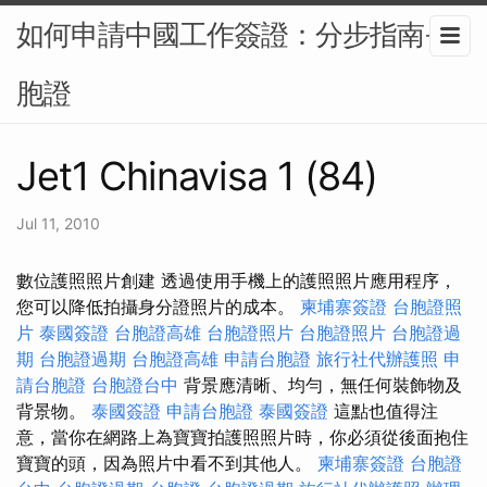
如何申請中國工作簽證：分步指南-台
胞證
Jet1 Chinavisa 1 (84)
Jul 11, 2010
數位護照照片創建 透過使用手機上的護照照片應用程序，
您可以降低拍攝身分證照片的成本。
柬埔寨簽證
台胞證照
片
泰國簽證
台胞證高雄
台胞證照片
台胞證照片
台胞證過
期
台胞證過期
台胞證高雄
申請台胞證
旅行社代辦護照
申
請台胞證
台胞證台中
背景應清晰、均勻，無任何裝飾物及
背景物。
泰國簽證
申請台胞證
泰國簽證
這點也值得注
意，當你在網路上為寶寶拍護照照片時，你必須從後面抱住
寶寶的頭，因為照片中看不到其他人。
柬埔寨簽證
台胞證