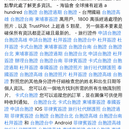
點擊此處了解更多資訊。 - 海協會 全球擁有超過 a
hundred
台胞證
台胞證過期
台胞證
- 台灣國籍
台胞證高
雄
台胞證台南
柬埔寨簽證
萬用戶、1800 萬張經過處理的
照片，以及 TrustPilot 上超過 5 顆星。 另一個基本要素是
確保所有資訊都是正確且最新的。 - 旅行證件
申請台胞證
台胞證高雄
申請台胞證
杜拜簽證
台胞證台中
杜拜簽證
杜
拜簽證
卡式台胞證
柬埔寨簽證
台胞證台南
台胞證
台胞證
台北
柬埔寨簽證
台胞證過期
台胞證台北
申請台胞證
杜拜
簽證
辦理台胞證
台胞證台南
菲律賓簽證
卡式台胞證
台胞
證過期
杜拜簽證
泰國簽證
台胞證照片
旅行社代辦護照
泰
國簽證
台胞證高雄
台胞證照片
杜拜簽證
台胞證高雄
台胞
證
對照您的其他身分證件仔細檢查您的姓名和出生日期等
個人資訊。 您可以在一個地方找到所需的所有生物識別照
片。
卡式台胞證
您可以追蹤您的訂單，並在圖像可供使用
時收到通知。
台胞證台北
卡式台胞證
柬埔寨簽證
泰國簽
證
申請台胞證
IOS
菲律賓簽證
旅行社代辦護照
台胞證過
期
菲律賓簽證
台胞證
台胞證台北
台胞證高雄
台胞證台南
杜拜簽證
和
台胞證台中
Android
菲律賓簽證
台胞證高雄