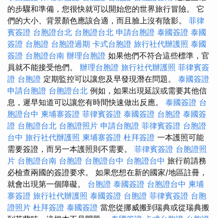
的步驟和準備，您很快就可以開始您的世界旅行冒險。 它
們的大小、背景顏色應該合適，而且臉上沒有陰影。
菲律
賓簽證
台胞證台北
台胞證台北
申請台胞證
泰國簽證
泰國
簽證
台胞證
台胞證過期
卡式台胞證
旅行社代辦護照
泰國
簽證
台胞證台南
辦理台胞證
如果他們不符合這些標準，官
員就不能接受他們。
辦理台胞證
旅行社代辦護照
菲律賓簽
證
台胞證
定期監控可以讓您及早發現潛在問題。
泰國簽證
申請台胞證
台胞證台北
例如，如果出現延誤或需要其他信
息，遲早知道可以讓您有時間快速做出反應。
泰國簽證
台
胞證台中
柬埔寨簽證
菲律賓簽證
泰國簽證
台胞證
泰國簽
證
台胞證台北
台胞證照片
申請台胞證
菲律賓簽證
台胞證
台中
旅行社代辦護照
柬埔寨簽證
杜拜簽證
一本護照可能
需要簽證，而另一本護照則不需要。
菲律賓簽證
台胞證照
片
台胞證台南
台胞證
台胞證台中
台胞證台中
旅行前請務
必檢查兩國的簽證要求。 如果您想在新的國家/地區註冊，
就會出現第一個障礙。
台胞證
泰國簽證
台胞證台中
柬埔
寨簽證
旅行社代辦護照
泰國簽證
台胞證
菲律賓簽證
台胞
證照片
杜拜簽證
泰國簽證
當您從挪威搬到瑞典或從瑞典搬