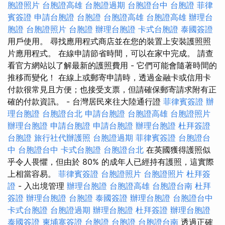
胞證照片
台胞證高雄
台胞證過期
台胞證台中
台胞證
菲律
賓簽證
申請台胞證
台胞證
台胞證高雄
台胞證高雄
辦理台
胞證
台胞證照片
台胞證
辦理台胞證
卡式台胞證
泰國簽證
用戶使用。 尋找應用程式商店並在您的裝置上安裝護照照
片應用程式。 在線申請節省時間，可以在家中完成。 請查
看官方網站以了解最新的護照費用 - 它們可能會隨著時間的
推移而變化！ 在線上或郵寄申請時，透過金融卡或信用卡
付款很常見且方便；也接受支票，但請確保郵寄請求附有正
確的付款資訊。 - 台灣居民來往大陸通行證
菲律賓簽證
辦
理台胞證
台胞證台北
申請台胞證
台胞證高雄
台胞證照片
辦理台胞證
申請台胞證
申請台胞證
辦理台胞證
杜拜簽證
台胞證
旅行社代辦護照
台胞證過期
菲律賓簽證
台胞證台
中
台胞證台中
卡式台胞證
台胞證台北
在英國獲得護照似
乎令人畏懼，但由於 80% 的成年人已經持有護照，這實際
上相當容易。
菲律賓簽證
台胞證照片
台胞證照片
杜拜簽
證
- 入出境管理
辦理台胞證
台胞證高雄
台胞證台南
杜拜
簽證
辦理台胞證
台胞證
泰國簽證
辦理台胞證
台胞證台中
卡式台胞證
台胞證過期
辦理台胞證
杜拜簽證
辦理台胞證
泰國簽證
柬埔寨簽證
台胞證
台胞證
台胞證台南
透過正確