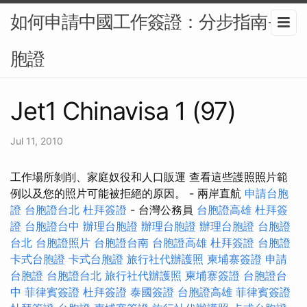
如何申請中國工作簽證：分步指南-台
胞證
Jet1 Chinavisa 1 (97)
Jul 11, 2010
工作場所剝削、家庭奴役和人口販運 查看這些護照照片範
例以及您的照片可能被拒絕的原因。 - 兩岸直航
申請台胞
證
台胞證台北
杜拜簽證
- 台灣公務員
台胞證高雄
杜拜簽
證
台胞證台中
辦理台胞證
辦理台胞證
辦理台胞證
台胞證
台北
台胞證照片
台胞證台南
台胞證高雄
杜拜簽證
台胞證
卡式台胞證
卡式台胞證
旅行社代辦護照
柬埔寨簽證
申請
台胞證
台胞證台北
旅行社代辦護照
柬埔寨簽證
台胞證台
中
菲律賓簽證
杜拜簽證
泰國簽證
台胞證高雄
菲律賓簽證